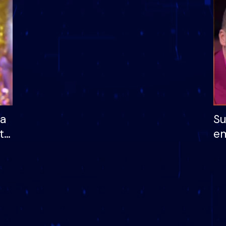
dhe humb mundësinë
të fituar çmimin e m
ha
Su
të
em
më
në
nu