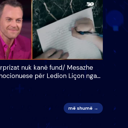
 për
S’kemi ndonjë letër divorci
adh
apo jo?
rprizat nuk kanë fund/ Mesazhe
ocionuese për Ledion Liçon nga
na dhe fëmijët e tij, moderatori
k i mban dot lotët: Nuk meritoj…
më shumë →