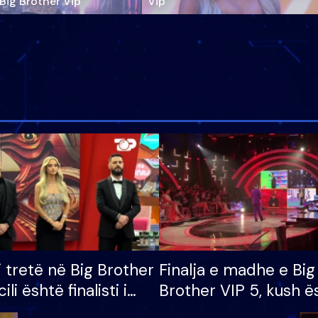
‘Big Brother Vip’
Vip"
i tretë në Big Brother
Finalja e madhe e Big
cili është finalisti i
Brother VIP 5, kush ë
 që lë shtëpinë
banori i parë që lë sh