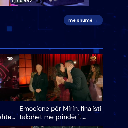
tij në BBV
më shumë →
Emocione për Mirin, finalisti
shtë
takohet me prindërit,
tëpinë
vajzën dhe bashkëshorten: