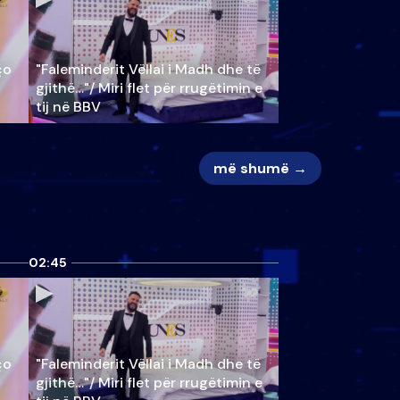
ço
"Faleminderit Vëllai i Madh dhe të
gjithë…"/ Miri flet për rrugëtimin e
tij në BBV
më shumë →
02:45
ço
"Faleminderit Vëllai i Madh dhe të
gjithë…"/ Miri flet për rrugëtimin e