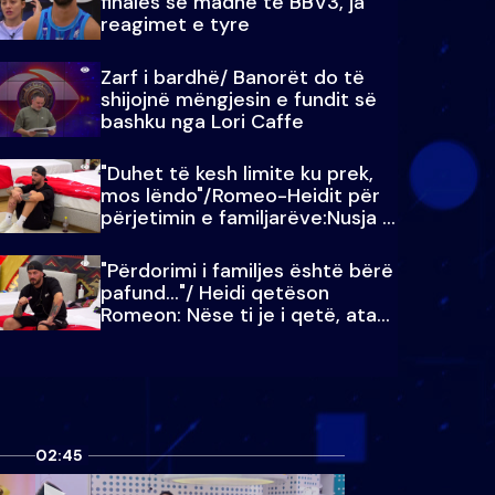
finales së madhe të BBV3, ja
reagimet e tyre
Zarf i bardhë/ Banorët do të
shijojnë mëngjesin e fundit së
bashku nga Lori Caffe
"Duhet të kesh limite ku prek,
mos lëndo"/Romeo-Heidit për
përjetimin e familjarëve:Nusja e
Julit…
"Përdorimi i familjes është bërë
pafund…"/ Heidi qetëson
Romeon: Nëse ti je i qetë, ata
qetësohen
02:45