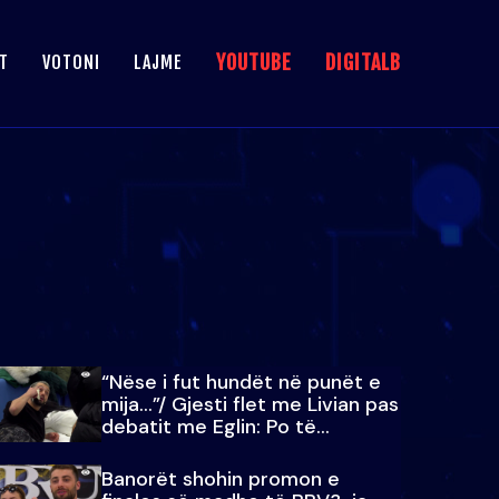
YOUTUBE
DIGITALB
T
VOTONI
LAJME
“Nëse i fut hundët në punët e
mija…”/ Gjesti flet me Livian pas
debatit me Eglin: Po të
paralajmëroj
Banorët shohin promon e