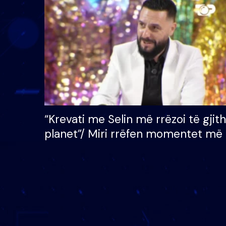
çmimin e madh prej 100
mijë eurosh
“Krevati me Selin më rrëzoi të gjit
planet”/ Miri rrëfen momentet më 
bukura në shtëpinë e BB VIP: Do 
mungojë zilja e mëngjesit kur…