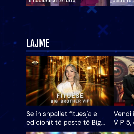
emocionesh të forta
pestë të 
LAJME
Selin shpallet fituesja e
Vendi 
edicionit të pestë të Big
VIP 5, 
Brother VIP, rrëmben
radhës