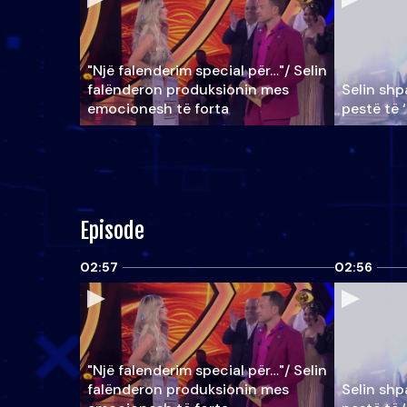
"Një falenderim special për…"/ Selin
falënderon produksionin mes
Selin shpa
emocionesh të forta
pestë të 
Episode
02:57
02:56
"Një falenderim special për…"/ Selin
falënderon produksionin mes
Selin shpa