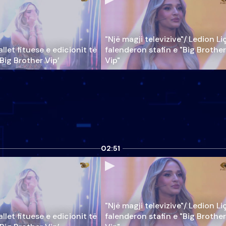
"Një magji televizive"/ Ledion Li
llet fituese e edicionit të
falenderon stafin e "Big Brother
‘Big Brother Vip’
Vip"
02:51
"Një magji televizive"/ Ledion Li
llet fituese e edicionit të
falenderon stafin e "Big Brother