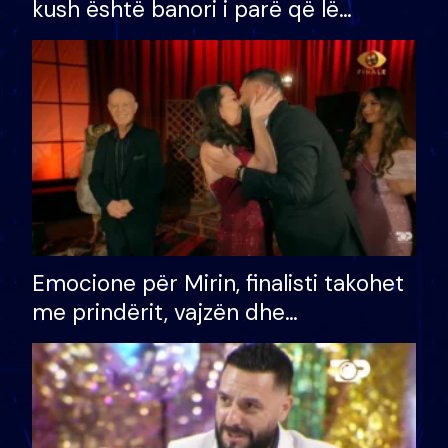
kush është banori i parë që lë
shtëpinë dhe humb mundësinë për
të fituar çmimin e madh
Emocione për Mirin, finalisti takohet
me prindërit, vajzën dhe
bashkëshorten: S’kemi ndonjë letër
divorci apo jo?