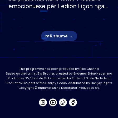
emocionuese për Ledion Liçon nga
nëna dhe fëmijët e tij, moderatori
nuk i mban dot lotët: Nuk meritoj…
më shumë →
This programme has been produced by:
Top Channel
Based on the format Big Brother, created by Endemol Shine Nederland
Producties B.V./John de Mol and owned by Endemol Shine Nederland
Producties BV., part of the Banijay Group, distributed by Banijay Rights.
Copyright © Endamol Shine Nederland Producties B.V.