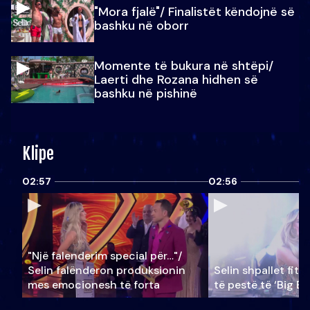
"Mora fjalë"/ Finalistët këndojnë së
bashku në oborr
Momente të bukura në shtëpi/
Laerti dhe Rozana hidhen së
bashku në pishinë
Klipe
02:57
02:56
"Një falenderim special për…"/
Selin falënderon produksionin
Selin shpallet fitu
mes emocionesh të forta
të pestë të ‘Big Br