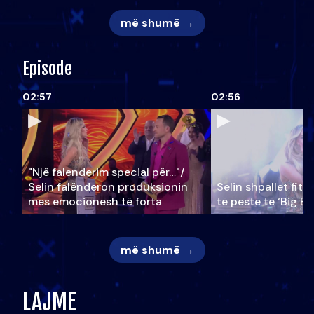
më shumë →
Episode
02:57
02:56
"Një falenderim special për…"/
Selin falënderon produksionin
Selin shpallet fitu
mes emocionesh të forta
të pestë të ‘Big Br
më shumë →
LAJME