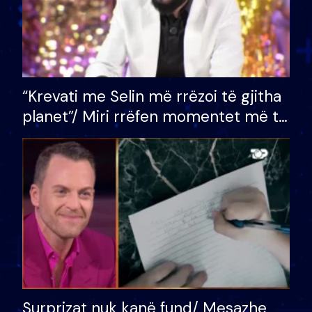
“Krevati me Selin më rrëzoi të gjitha
planet”/ Miri rrëfen momentet më të
bukura në shtëpinë e BB VIP: Do më
mungojë zilja e mëngjesit kur…
Surprizat nuk kanë fund/ Mesazhe