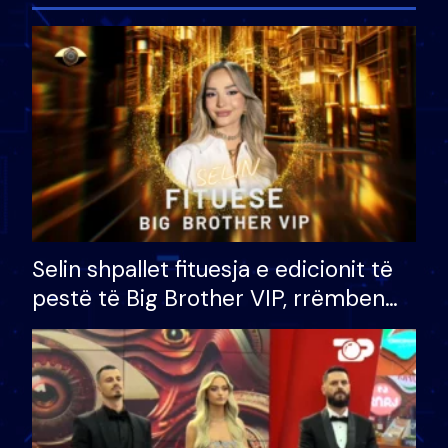
Selin shpallet fituesja e edicionit të
pestë të Big Brother VIP, rrëmben
çmimin e madh prej 100 mijë eurosh