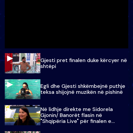
Gjesti pret finalen duke kërcyer në
shtëpi
Egli dhe Gjesti shkëmbejnë puthje
teksa shijojnë muzikën në pishinë
Në lidhje direkte me Sidorela
Gjonin/ Banorët flasin në
"Shqipëria Live" për finalen e
madhe