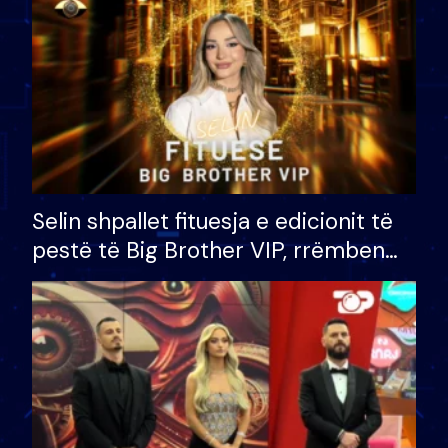
Selin shpallet fituesja e edicionit të
pestë të Big Brother VIP, rrëmben
çmimin e madh prej 100 mijë eurosh