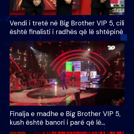
Vendi i tretë në Big Brother VIP 5, cili
është finalisti i radhës që lë shtëpinë
Finalja e madhe e Big Brother VIP 5,
kush është banori i parë që lë
shtëpinë dhe humb mundësinë për