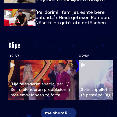
Julit…
"Përdorimi i familjes është bërë
pafund…"/ Heidi qetëson Romeon:
Nëse ti je i qetë, ata qetësohen
Klipe
02:57
02:56
"Një falenderim special për…"/
Selin falënderon produksionin
Selin shpallet fitu
mes emocionesh të forta
të pestë të ‘Big Br
më shumë →