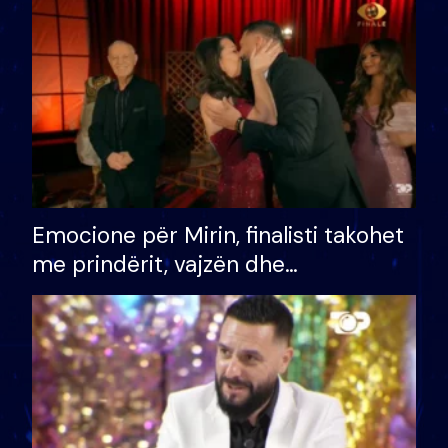
të fituar çmimin e madh
Emocione për Mirin, finalisti takohet
me prindërit, vajzën dhe
bashkëshorten: S’kemi ndonjë letër
divorci apo jo?