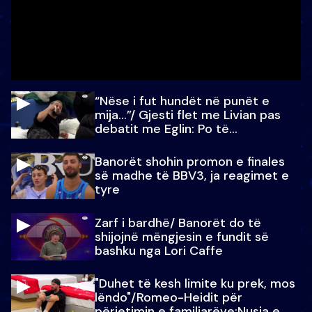
“Nëse i fut hundët në punët e
mija…”/ Gjesti flet me Livian pas
debatit me Eglin: Po të
paralajmëroj
Banorët shohin promon e finales
së madhe të BBV3, ja reagimet e
tyre
Zarf i bardhë/ Banorët do të
shijojnë mëngjesin e fundit së
bashku nga Lori Caffe
"Duhet të kesh limite ku prek, mos
lëndo"/Romeo-Heidit për
përjetimin e familjarëve:Nusja e