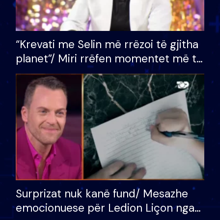
“Krevati me Selin më rrëzoi të gjitha
planet”/ Miri rrëfen momentet më të
bukura në shtëpinë e BB VIP: Do më
mungojë zilja e mëngjesit kur…
Surprizat nuk kanë fund/ Mesazhe
emocionuese për Ledion Liçon nga