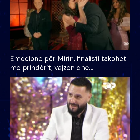
Emocione për Mirin, finalisti takohet
me prindërit, vajzën dhe
bashkëshorten: S’kemi ndonjë letër
divorci apo jo?