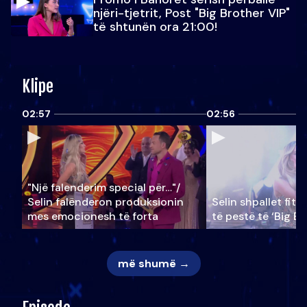
njëri-tjetrit, Post "Big Brother VIP"
të shtunën ora 21:00!
Klipe
02:57
02:56
"Një falenderim special për…"/
Selin falënderon produksionin
Selin shpallet fitu
mes emocionesh të forta
të pestë të ‘Big Br
më shumë →