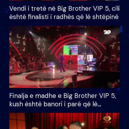
Vendi i tretë në Big Brother VIP 5, cili
është finalisti i radhës që lë shtëpinë
Finalja e madhe e Big Brother VIP 5,
kush është banori i parë që lë
shtëpinë dhe humb mundësinë për
të fituar çmimin e madh