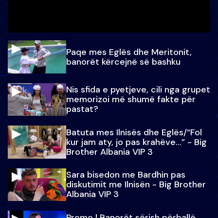
Paqe mes Eglës dhe Meritonit,
banorët kërcejnë së bashku
Nis sfida e pyetjeve, cili nga grupet
memorizoi më shumë fakte për
pastat?
Batuta mes Ilnisës dhe Eglës/“Fol
kur jam aty, jo pas krahëve…” - Big
Brother Albania VIP 3
Sara bisedon me Bardhin pas
diskutimit me Ilnisën - Big Brother
Albania VIP 3
Promo l Banorët sërish përballë