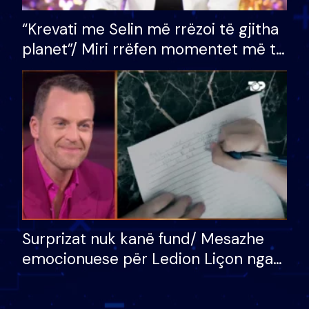
“Krevati me Selin më rrëzoi të gjitha
planet”/ Miri rrëfen momentet më të
bukura në shtëpinë e BB VIP: Do më
mungojë zilja e mëngjesit kur…
Surprizat nuk kanë fund/ Mesazhe
emocionuese për Ledion Liçon nga
nëna dhe fëmijët e tij, moderatori
nuk i mban dot lotët: Nuk meritoj…