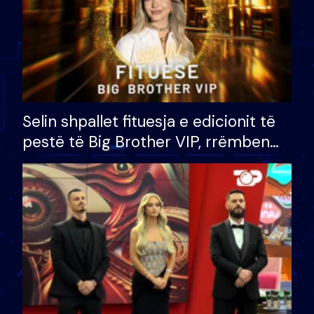
Selin shpallet fituesja e edicionit të
pestë të Big Brother VIP, rrëmben
çmimin e madh prej 100 mijë eurosh