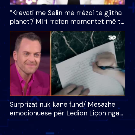
“Krevati me Selin më rrëzoi të gjitha
planet”/ Miri rrëfen momentet më të
bukura në shtëpinë e BB VIP: Do më
mungojë zilja e mëngjesit kur…
Surprizat nuk kanë fund/ Mesazhe
emocionuese për Ledion Liçon nga
nëna dhe fëmijët e tij, moderatori
nuk i mban dot lotët: Nuk meritoj…