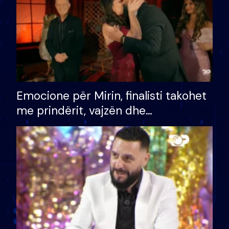
Emocione për Mirin, finalisti takohet
me prindërit, vajzën dhe
bashkëshorten: S’kemi ndonjë letër
divorci apo jo?