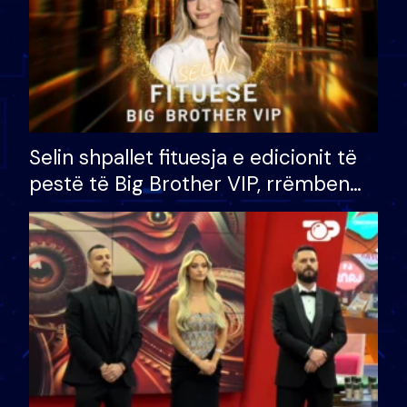
Selin shpallet fituesja e edicionit të
pestë të Big Brother VIP, rrëmben
çmimin e madh prej 100 mijë eurosh