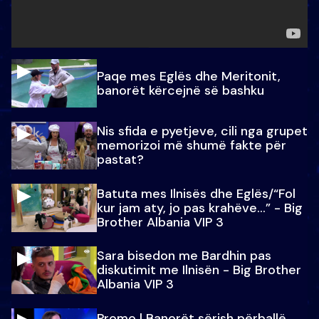
Paqe mes Eglës dhe Meritonit,
banorët kërcejnë së bashku
Nis sfida e pyetjeve, cili nga grupet
memorizoi më shumë fakte për
pastat?
Batuta mes Ilnisës dhe Eglës/“Fol
kur jam aty, jo pas krahëve…” - Big
Brother Albania VIP 3
Sara bisedon me Bardhin pas
diskutimit me Ilnisën - Big Brother
Albania VIP 3
Promo l Banorët sërish përballë