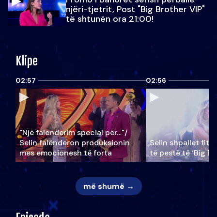
njëri-tjetrit, Post "Big Brother VIP"
të shtunën ora 21:00!
Klipe
02:57
02:56
"Një falenderim special për…"/
Selin falënderon produksionin
Selin shpallet fitu
mes emocionesh të forta
të pestë të ‘Big Br
më shumë →