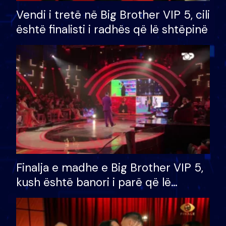
Vendi i tretë në Big Brother VIP 5, cili
është finalisti i radhës që lë shtëpinë
Finalja e madhe e Big Brother VIP 5,
kush është banori i parë që lë
shtëpinë dhe humb mundësinë për
të fituar çmimin e madh