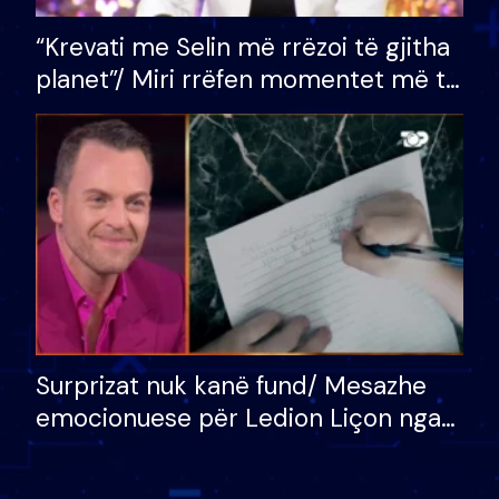
“Krevati me Selin më rrëzoi të gjitha
planet”/ Miri rrëfen momentet më të
bukura në shtëpinë e BB VIP: Do më
mungojë zilja e mëngjesit kur…
Surprizat nuk kanë fund/ Mesazhe
emocionuese për Ledion Liçon nga
nëna dhe fëmijët e tij, moderatori
nuk i mban dot lotët: Nuk meritoj…