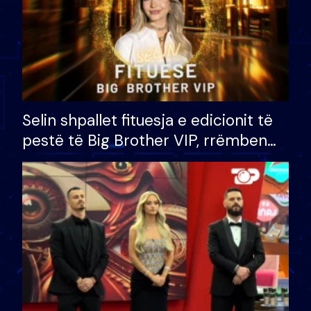
Selin shpallet fituesja e edicionit të
pestë të Big Brother VIP, rrëmben
çmimin e madh prej 100 mijë eurosh