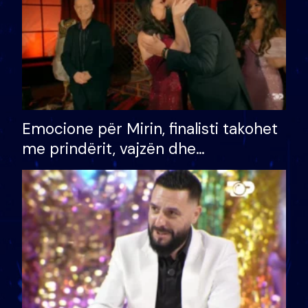
Emocione për Mirin, finalisti takohet
me prindërit, vajzën dhe
bashkëshorten: S’kemi ndonjë letër
divorci apo jo?