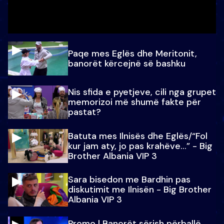
Paqe mes Eglës dhe Meritonit,
banorët kërcejnë së bashku
Nis sfida e pyetjeve, cili nga grupet
memorizoi më shumë fakte për
pastat?
Batuta mes Ilnisës dhe Eglës/“Fol
kur jam aty, jo pas krahëve…” - Big
Brother Albania VIP 3
Sara bisedon me Bardhin pas
diskutimit me Ilnisën - Big Brother
Albania VIP 3
Promo l Banorët sërish përballë