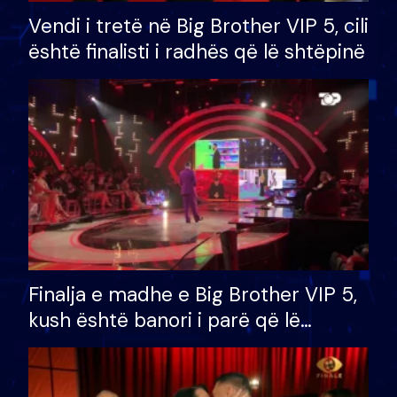
Vendi i tretë në Big Brother VIP 5, cili
është finalisti i radhës që lë shtëpinë
Finalja e madhe e Big Brother VIP 5,
kush është banori i parë që lë
shtëpinë dhe humb mundësinë për
të fituar çmimin e madh