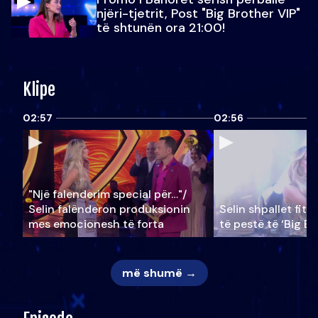
njëri-tjetrit, Post "Big Brother VIP"
të shtunën ora 21:00!
Klipe
02:57
02:56
"Një falenderim special për…"/
Selin falënderon produksionin
Selin shpallet fitu
mes emocionesh të forta
të pestë të ‘Big Br
më shumë →