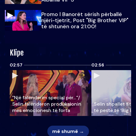
Promo l Banorët sërish përballë
njëri-tjetrit, Post "Big Brother VIP"
të shtunën ora 21:00!
Klipe
02:57
02:56
"Një falenderim special për…"/
Selin falënderon produksionin
Selin shpallet fitu
mes emocionesh të forta
të pestë të ‘Big Br
më shumë →