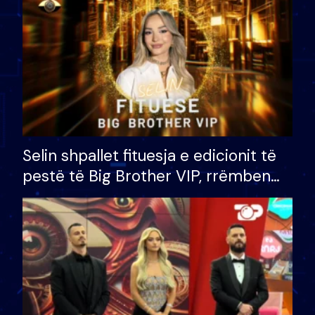
Selin shpallet fituesja e edicionit të
pestë të Big Brother VIP, rrëmben
çmimin e madh prej 100 mijë eurosh