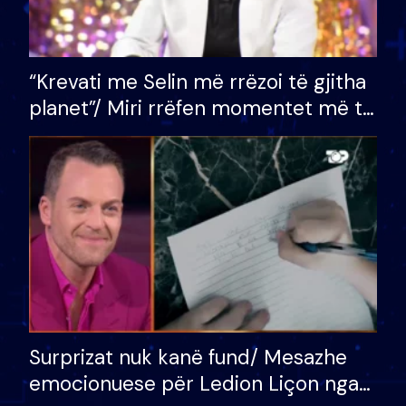
“Krevati me Selin më rrëzoi të gjitha
planet”/ Miri rrëfen momentet më të
bukura në shtëpinë e BB VIP: Do më
mungojë zilja e mëngjesit kur…
Surprizat nuk kanë fund/ Mesazhe
emocionuese për Ledion Liçon nga