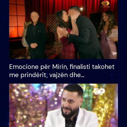
të fituar çmimin e madh
Emocione për Mirin, finalisti takohet
me prindërit, vajzën dhe
bashkëshorten: S’kemi ndonjë letër
divorci apo jo?