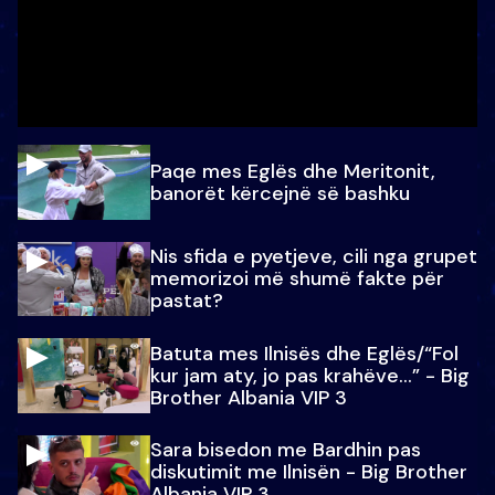
Paqe mes Eglës dhe Meritonit,
banorët kërcejnë së bashku
Nis sfida e pyetjeve, cili nga grupet
memorizoi më shumë fakte për
pastat?
Batuta mes Ilnisës dhe Eglës/“Fol
kur jam aty, jo pas krahëve…” - Big
Brother Albania VIP 3
Sara bisedon me Bardhin pas
diskutimit me Ilnisën - Big Brother
Albania VIP 3