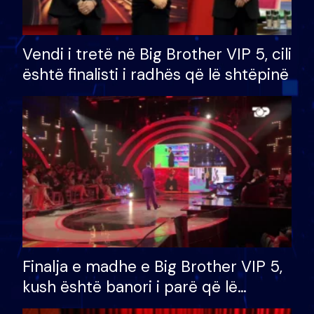
Vendi i tretë në Big Brother VIP 5, cili
është finalisti i radhës që lë shtëpinë
Finalja e madhe e Big Brother VIP 5,
kush është banori i parë që lë
shtëpinë dhe humb mundësinë për