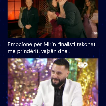
Emocione për Mirin, finalisti takohet
me prindërit, vajzën dhe
bashkëshorten: S’kemi ndonjë letër
divorci apo jo?