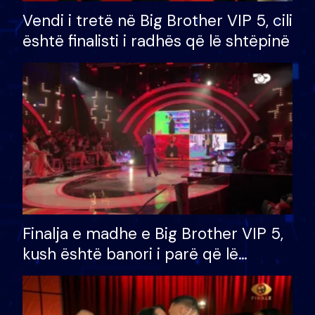
Vendi i tretë në Big Brother VIP 5, cili
është finalisti i radhës që lë shtëpinë
Finalja e madhe e Big Brother VIP 5,
kush është banori i parë që lë
shtëpinë dhe humb mundësinë për
të fituar çmimin e madh