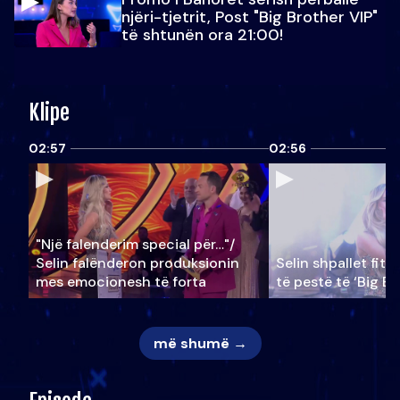
njëri-tjetrit, Post "Big Brother VIP"
të shtunën ora 21:00!
Klipe
02:57
02:56
"Një falenderim special për…"/
Selin falënderon produksionin
Selin shpallet fitu
mes emocionesh të forta
të pestë të ‘Big Br
më shumë →