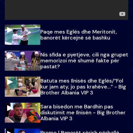
Paqe mes Eglës dhe Meritonit,
banorët kërcejnë së bashku
Nis sfida e pyetjeve, cili nga grupet
memorizoi më shumë fakte për
pastat?
Batuta mes Ilnisës dhe Eglës/“Fol
kur jam aty, jo pas krahëve…” - Big
Brother Albania VIP 3
Sara bisedon me Bardhin pas
diskutimit me Ilnisën - Big Brother
Albania VIP 3
Promo l Banorët sërish përballë