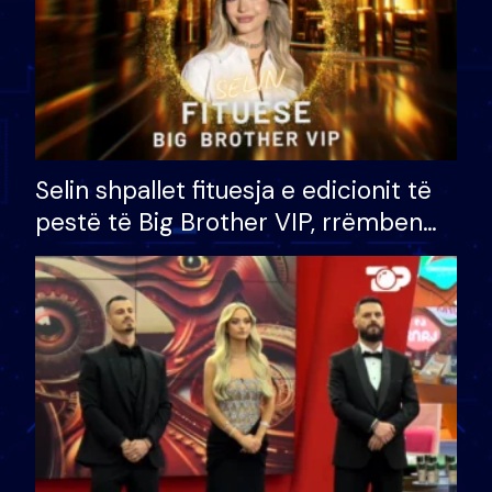
Selin shpallet fituesja e edicionit të
pestë të Big Brother VIP, rrëmben
çmimin e madh prej 100 mijë eurosh