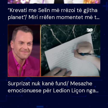
“Krevati me Selin më rrëzoi të gjitha
planet”/ Miri rrëfen momentet më të
bukura në shtëpinë e BB VIP: Do më
mungojë zilja e mëngjesit kur…
Surprizat nuk kanë fund/ Mesazhe
emocionuese për Ledion Liçon nga
nëna dhe fëmijët e tij, moderatori
nuk i mban dot lotët: Nuk meritoj…