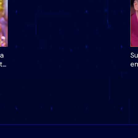
ha
Su
të
em
më
në
nu