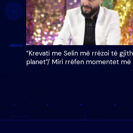
“Krevati me Selin më rrëzoi të gjit
planet”/ Miri rrëfen momentet më 
bukura në shtëpinë e BB VIP: Do 
mungojë zilja e mëngjesit kur…