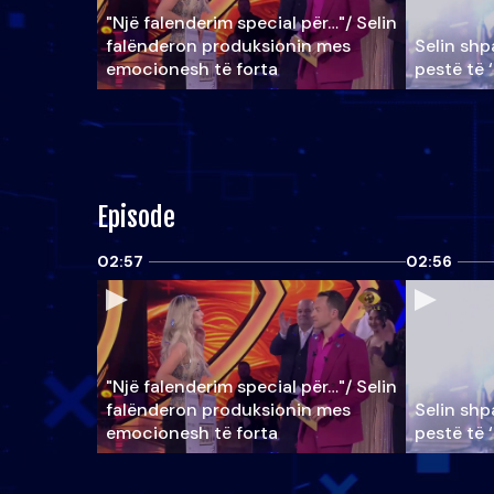
"Një falenderim special për…"/ Selin
falënderon produksionin mes
Selin shpa
emocionesh të forta
pestë të 
Episode
02:57
02:56
"Një falenderim special për…"/ Selin
falënderon produksionin mes
Selin shpa
emocionesh të forta
pestë të 