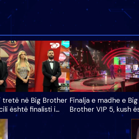
i tretë në Big Brother
Finalja e madhe e Big
cili është finalisti i
Brother VIP 5, kush ë
 që lë shtëpinë
banori i parë që lë sh
dhe humb mundësinë
të fituar çmimin e m