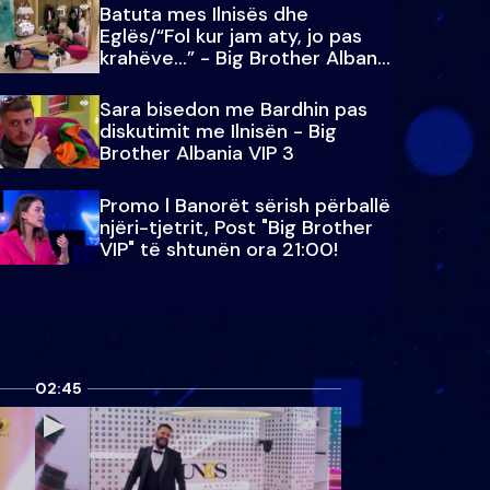
Batuta mes Ilnisës dhe
Eglës/“Fol kur jam aty, jo pas
krahëve…” - Big Brother Albania
VIP 3
Sara bisedon me Bardhin pas
diskutimit me Ilnisën - Big
Brother Albania VIP 3
Promo l Banorët sërish përballë
njëri-tjetrit, Post "Big Brother
VIP" të shtunën ora 21:00!
02:45