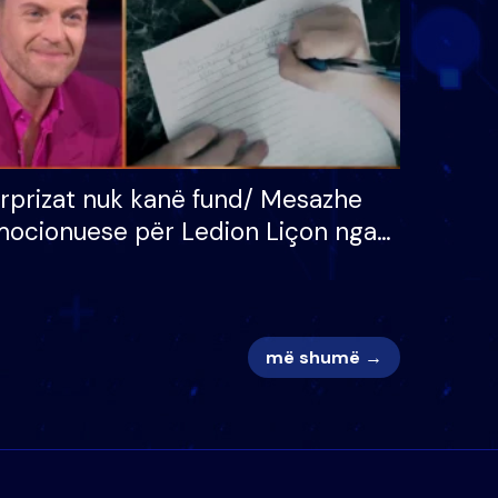
rprizat nuk kanë fund/ Mesazhe
ocionuese për Ledion Liçon nga
na dhe fëmijët e tij, moderatori
k i mban dot lotët: Nuk meritoj…
më shumë →