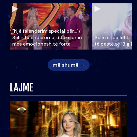
"Një falenderim special për…"/
Selin falënderon produksionin
Selin shpallet fitu
mes emocionesh të forta
të pestë të ‘Big Br
më shumë →
LAJME