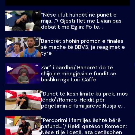
“Nëse i fut hundët në punët e
mija…”/ Gjesti flet me Livian pas
debatit me Eglin: Po të
paralajmëroj
Banorët shohin promon e finales
së madhe të BBV3, ja reagimet e
tyre
Zarf i bardhë/ Banorët do të
shijojnë mëngjesin e fundit së
bashku nga Lori Caffe
"Duhet të kesh limite ku prek, mos
lëndo"/Romeo-Heidit për
përjetimin e familjarëve:Nusja e
Julit…
"Përdorimi i familjes është bërë
pafund…"/ Heidi qetëson Romeon:
Nëse ti je i qetë, ata qetësohen