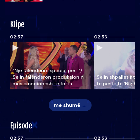
Klipe
02:57
02:56
"Një falenderim special për…"/
Selin falënderon produksionin
Selin shpallet fitu
mes emocionesh të forta
të pestë të ‘Big Br
më shumë →
Episode
02:57
02:56