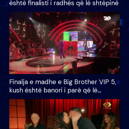
është finalisti i radhës që lë shtëpinë
Finalja e madhe e Big Brother VIP 5,
kush është banori i parë që lë
shtëpinë dhe humb mundësinë për
të fituar çmimin e madh