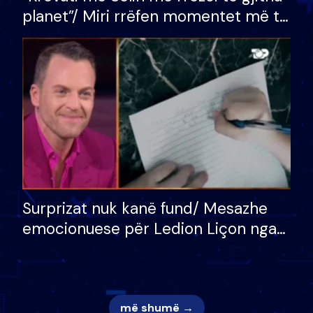
planet”/ Miri rrëfen momentet më të
bukura në shtëpinë e BB VIP: Do më
mungojë zilja e mëngjesit kur…
Surprizat nuk kanë fund/ Mesazhe
emocionuese për Ledion Liçon nga
nëna dhe fëmijët e tij, moderatori
nuk i mban dot lotët: Nuk meritoj…
më shumë →