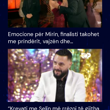
Emocione për Mirin, finalisti takohet
me prindërit, vajzën dhe
bashkëshorten: S’kemi ndonjë letër
divorci apo jo?
“Krevati me Selin më rrëzoi të gjitha