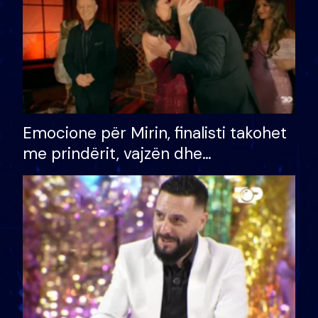
Emocione për Mirin, finalisti takohet
me prindërit, vajzën dhe
bashkëshorten: S’kemi ndonjë letër
divorci apo jo?