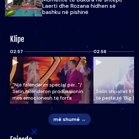
Laerti dhe Rozana hidhen së
bashku në pishinë
Klipe
02:57
02:56
"Një falenderim special për…"/
Selin falënderon produksionin
Selin shpallet fitu
mes emocionesh të forta
të pestë të ‘Big Br
më shumë →