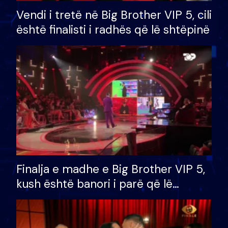
Vendi i tretë në Big Brother VIP 5, cili
është finalisti i radhës që lë shtëpinë
Finalja e madhe e Big Brother VIP 5,
kush është banori i parë që lë
shtëpinë dhe humb mundësinë për
të fituar çmimin e madh