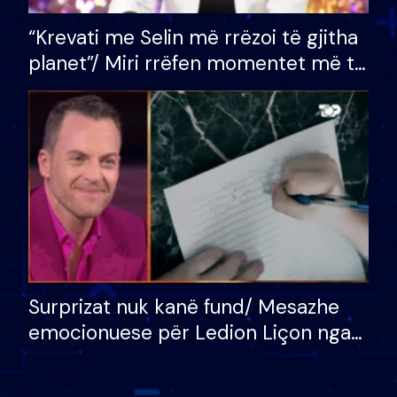
“Krevati me Selin më rrëzoi të gjitha
planet”/ Miri rrëfen momentet më të
bukura në shtëpinë e BB VIP: Do më
mungojë zilja e mëngjesit kur…
Surprizat nuk kanë fund/ Mesazhe
emocionuese për Ledion Liçon nga
nëna dhe fëmijët e tij, moderatori
nuk i mban dot lotët: Nuk meritoj…