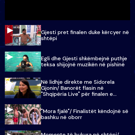
Gjesti pret finalen duke kërcyer në
shtëpi
Egli dhe Gjesti shkëmbejnë puthje
teksa shijojnë muzikën në pishinë
Në lidhje direkte me Sidorela
Gjonin/ Banorët flasin në
"Shqipëria Live" për finalen e
madhe
"Mora fjalë"/ Finalistët këndojnë së
bashku në oborr
Momente të bukura në shtëpi/