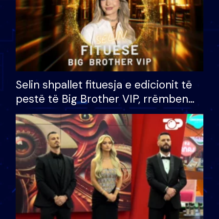
Selin shpallet fituesja e edicionit të
pestë të Big Brother VIP, rrëmben
çmimin e madh prej 100 mijë eurosh