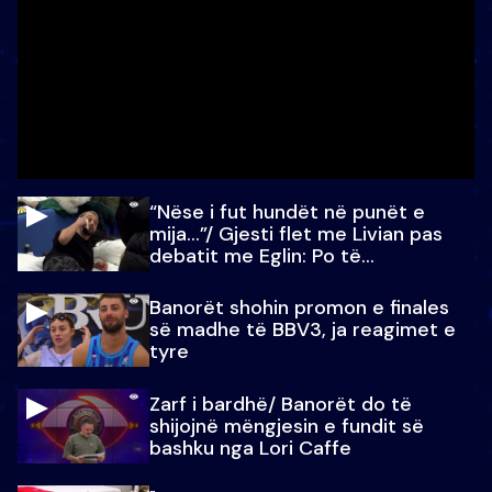
“Nëse i fut hundët në punët e
mija…”/ Gjesti flet me Livian pas
debatit me Eglin: Po të
paralajmëroj
Banorët shohin promon e finales
së madhe të BBV3, ja reagimet e
tyre
Zarf i bardhë/ Banorët do të
shijojnë mëngjesin e fundit së
bashku nga Lori Caffe