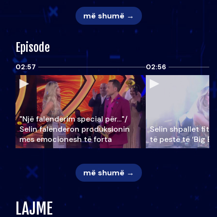
më shumë →
Episode
02:57
02:56
"Një falenderim special për…"/
Selin falënderon produksionin
Selin shpallet fitu
mes emocionesh të forta
të pestë të ‘Big Br
më shumë →
LAJME