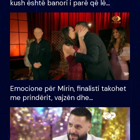
kush është banori i parë që lë
shtëpinë dhe humb mundësinë për
të fituar çmimin e madh
Emocione për Mirin, finalisti takohet
me prindërit, vajzën dhe
bashkëshorten: S’kemi ndonjë letër
divorci apo jo?