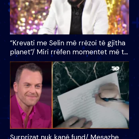
“Krevati me Selin më rrëzoi të gjitha
planet”/ Miri rrëfen momentet më të
bukura në shtëpinë e BB VIP: Do më
mungojë zilja e mëngjesit kur…
Surprizat nuk kanë fund/ Mesazhe