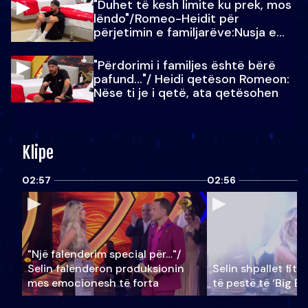
"Duhet të kesh limite ku prek, mos
lëndo"/Romeo-Heidit për
përjetimin e familjarëve:Nusja e
Julit…
"Përdorimi i familjes është bërë
pafund…"/ Heidi qetëson Romeon:
Nëse ti je i qetë, ata qetësohen
Klipe
02:57
02:56
"Një falenderim special për…"/
Selin falënderon produksionin
Selin shpallet fitu
mes emocionesh të forta
të pestë të ‘Big Br