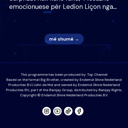
emocionuese për Ledion Liçon nga
nëna dhe fëmijët e tij, moderatori
nuk i mban dot lotët: Nuk meritoj…
më shumë →
This programme has been produced by:
Top Channel
Based on the format Big Brother, created by Endemol Shine Nederland
Producties B.V./John de Mol and owned by Endemol Shine Nederland
Producties BV., part of the Banijay Group, distributed by Banijay Rights.
Copyright © Endamol Shine Nederland Producties B.V.