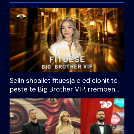
Selin shpallet fituesja e edicionit të
pestë të Big Brother VIP, rrëmben
çmimin e madh prej 100 mijë eurosh