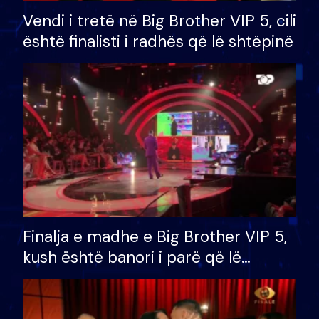
Vendi i tretë në Big Brother VIP 5, cili
është finalisti i radhës që lë shtëpinë
Finalja e madhe e Big Brother VIP 5,
kush është banori i parë që lë
shtëpinë dhe humb mundësinë për
të fituar çmimin e madh