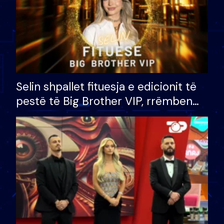
Selin shpallet fituesja e edicionit të
pestë të Big Brother VIP, rrëmben
çmimin e madh prej 100 mijë eurosh