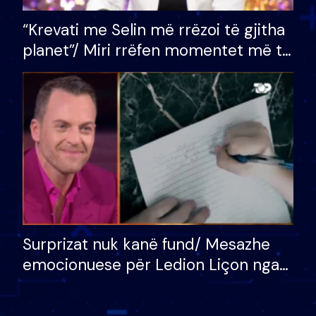
“Krevati me Selin më rrëzoi të gjitha
planet”/ Miri rrëfen momentet më të
bukura në shtëpinë e BB VIP: Do më
mungojë zilja e mëngjesit kur…
Surprizat nuk kanë fund/ Mesazhe
emocionuese për Ledion Liçon nga
nëna dhe fëmijët e tij, moderatori
nuk i mban dot lotët: Nuk meritoj…