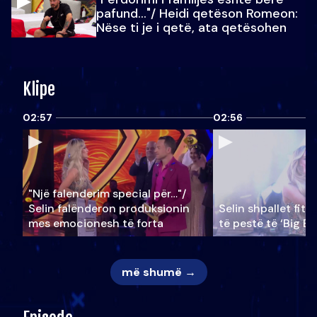
pafund…"/ Heidi qetëson Romeon:
Nëse ti je i qetë, ata qetësohen
Klipe
02:57
02:56
"Një falenderim special për…"/
Selin falënderon produksionin
Selin shpallet fitu
mes emocionesh të forta
të pestë të ‘Big Br
më shumë →