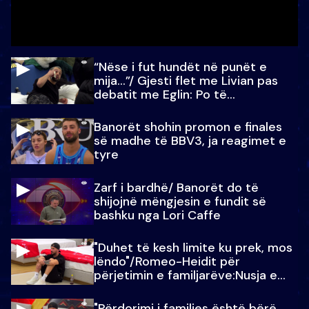
“Nëse i fut hundët në punët e
mija…”/ Gjesti flet me Livian pas
debatit me Eglin: Po të
paralajmëroj
Banorët shohin promon e finales
së madhe të BBV3, ja reagimet e
tyre
Zarf i bardhë/ Banorët do të
shijojnë mëngjesin e fundit së
bashku nga Lori Caffe
"Duhet të kesh limite ku prek, mos
lëndo"/Romeo-Heidit për
përjetimin e familjarëve:Nusja e
Julit…
"Përdorimi i familjes është bërë