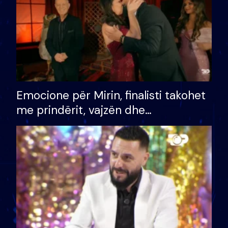
Emocione për Mirin, finalisti takohet
me prindërit, vajzën dhe
bashkëshorten: S’kemi ndonjë letër
divorci apo jo?