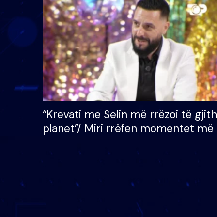
çmimin e madh prej 100
mijë eurosh
“Krevati me Selin më rrëzoi të gjit
planet”/ Miri rrëfen momentet më 
bukura në shtëpinë e BB VIP: Do 
mungojë zilja e mëngjesit kur…