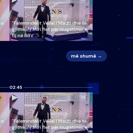
ço
"Faleminderit Vëllai i Madh dhe të
gjithë…"/ Miri flet për rrugëtimin e
tij në BBV
më shumë →
02:45
ço
"Faleminderit Vëllai i Madh dhe të
gjithë…"/ Miri flet për rrugëtimin e