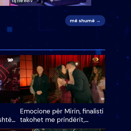
tij në BBV
më shumë →
Emocione për Mirin, finalisti
shtë
takohet me prindërit,
tëpinë
vajzën dhe bashkëshorten: