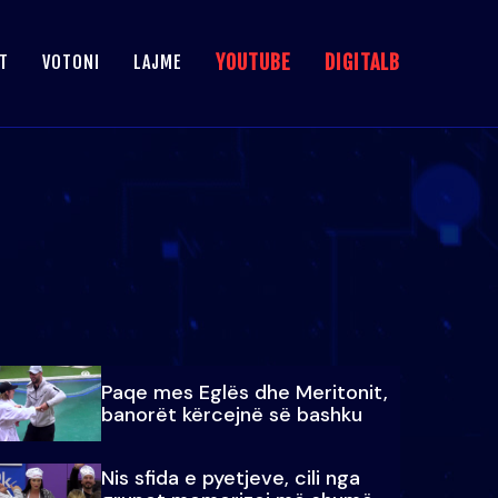
YOUTUBE
DIGITALB
T
VOTONI
LAJME
Paqe mes Eglës dhe Meritonit,
banorët kërcejnë së bashku
Nis sfida e pyetjeve, cili nga