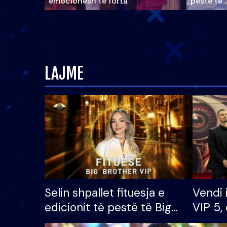
emocionesh të forta
pestë të 
LAJME
Selin shpallet fituesja e
Vendi 
edicionit të pestë të Big
VIP 5, 
Brother VIP, rrëmben
radhës