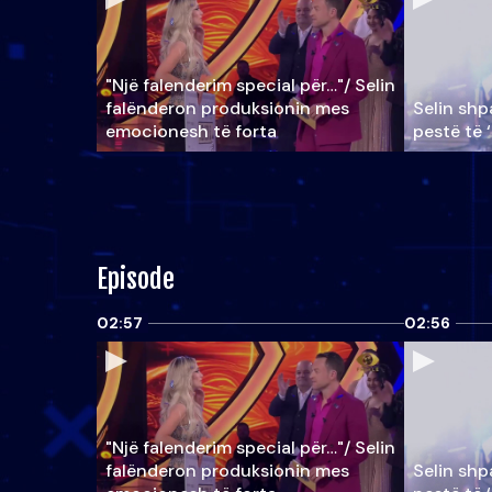
"Një falenderim special për…"/ Selin
falënderon produksionin mes
Selin shpa
emocionesh të forta
pestë të 
Episode
02:57
02:56
"Një falenderim special për…"/ Selin
falënderon produksionin mes
Selin shpa