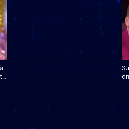
dhe humb mundësinë
të fituar çmimin e m
ha
Su
të
em
më
në
nu