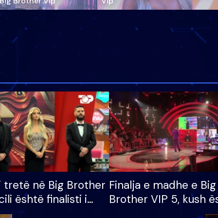
‘Big Brother Vip’
Vip"
i tretë në Big Brother
Finalja e madhe e Big
cili është finalisti i
Brother VIP 5, kush ë
 që lë shtëpinë
banori i parë që lë sh