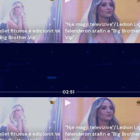
"Një magji televizive"/ Ledion Li
llet fituese e edicionit të
falenderon stafin e "Big Brother
‘Big Brother Vip’
Vip"
02:51
"Një magji televizive"/ Ledion Li
llet fituese e edicionit të
falenderon stafin e "Big Brother