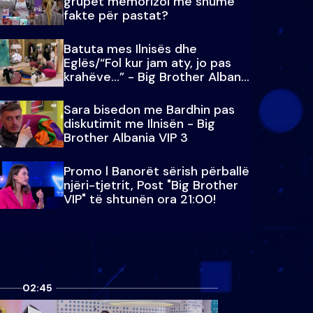
grupet memorizoi më shumë
fakte për pastat?
Batuta mes Ilnisës dhe
Eglës/“Fol kur jam aty, jo pas
krahëve…” - Big Brother Albania
VIP 3
Sara bisedon me Bardhin pas
diskutimit me Ilnisën - Big
Brother Albania VIP 3
Promo l Banorët sërish përballë
njëri-tjetrit, Post "Big Brother
VIP" të shtunën ora 21:00!
02:45