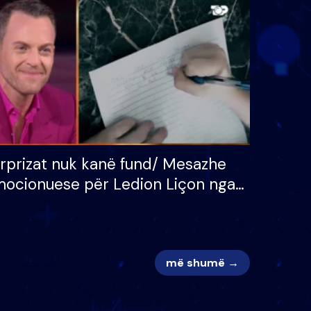
 për
S’kemi ndonjë letër divorci
adh
apo jo?
rprizat nuk kanë fund/ Mesazhe
ocionuese për Ledion Liçon nga
na dhe fëmijët e tij, moderatori
k i mban dot lotët: Nuk meritoj…
më shumë →