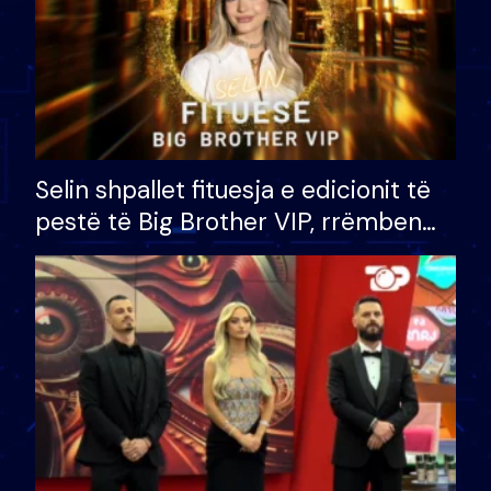
Selin shpallet fituesja e edicionit të
pestë të Big Brother VIP, rrëmben
çmimin e madh prej 100 mijë eurosh