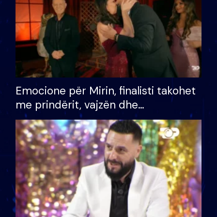
Emocione për Mirin, finalisti takohet
me prindërit, vajzën dhe
bashkëshorten: S’kemi ndonjë letër
divorci apo jo?