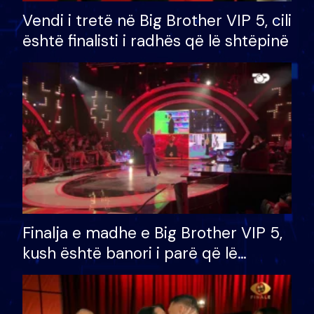
Vendi i tretë në Big Brother VIP 5, cili
është finalisti i radhës që lë shtëpinë
Finalja e madhe e Big Brother VIP 5,
kush është banori i parë që lë
shtëpinë dhe humb mundësinë për
të fituar çmimin e madh