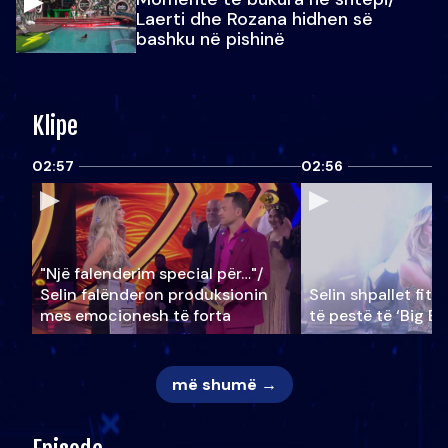
Laerti dhe Rozana hidhen së
bashku në pishinë
Klipe
02:57
02:56
"Një falenderim special për…"/
Selin falënderon produksionin
Selin shpallet fitu
mes emocionesh të forta
të pestë të ‘Big Br
më shumë →