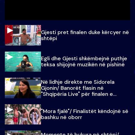
Gjesti pret finalen duke kërcyer në
shtëpi
Egli dhe Gjesti shkëmbejnë puthje
teksa shijojnë muzikën në pishinë
Në lidhje direkte me Sidorela
Gjonin/ Banorët flasin në
"Shqipëria Live" për finalen e
madhe
"Mora fjalë"/ Finalistët këndojnë së
bashku në oborr
Momente të bukura në shtëpi/