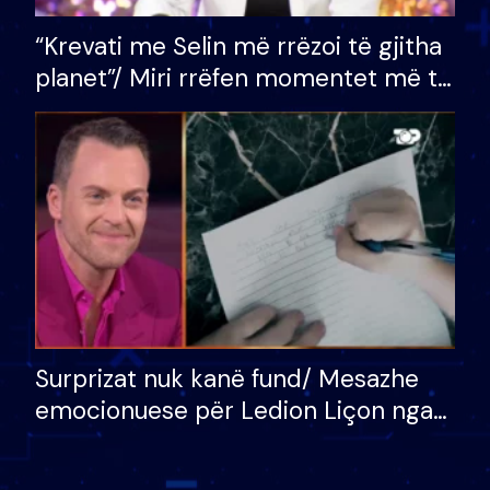
“Krevati me Selin më rrëzoi të gjitha
planet”/ Miri rrëfen momentet më të
bukura në shtëpinë e BB VIP: Do më
mungojë zilja e mëngjesit kur…
Surprizat nuk kanë fund/ Mesazhe
emocionuese për Ledion Liçon nga
nëna dhe fëmijët e tij, moderatori
nuk i mban dot lotët: Nuk meritoj…