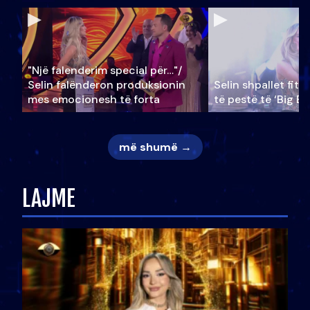
"Një falenderim special për…"/
Selin falënderon produksionin
Selin shpallet fitu
mes emocionesh të forta
të pestë të ‘Big Br
më shumë →
LAJME