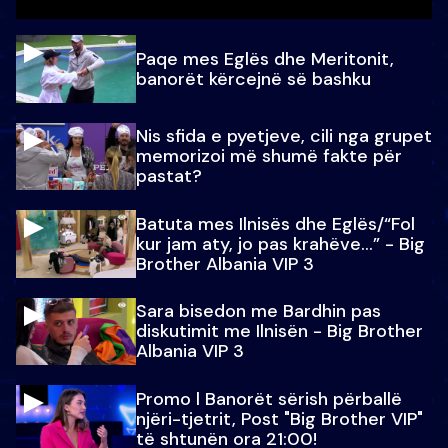
Paqe mes Eglës dhe Meritonit,
banorët kërcejnë së bashku
Nis sfida e pyetjeve, cili nga grupet
memorizoi më shumë fakte për
pastat?
Batuta mes Ilnisës dhe Eglës/“Fol
kur jam aty, jo pas krahëve…” - Big
Brother Albania VIP 3
Sara bisedon me Bardhin pas
diskutimit me Ilnisën - Big Brother
Albania VIP 3
Promo l Banorët sërish përballë
njëri-tjetrit, Post "Big Brother VIP"
të shtunën ora 21:00!