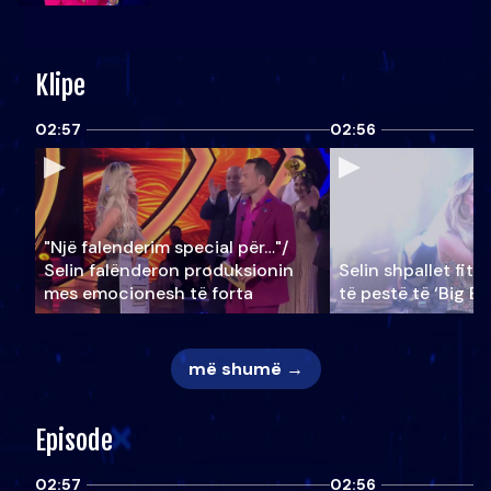
Klipe
02:57
02:56
"Një falenderim special për…"/
Selin falënderon produksionin
Selin shpallet fitu
mes emocionesh të forta
të pestë të ‘Big Br
më shumë →
Episode
02:57
02:56