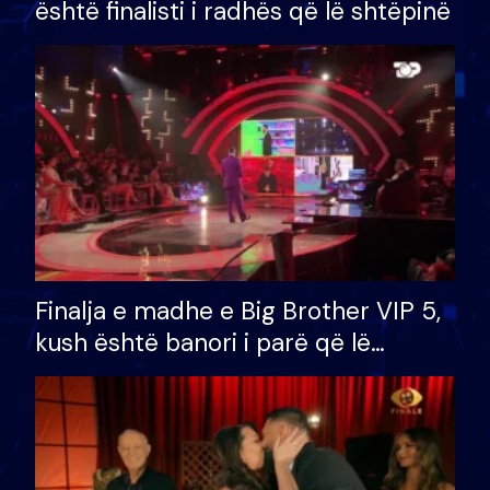
është finalisti i radhës që lë shtëpinë
Finalja e madhe e Big Brother VIP 5,
kush është banori i parë që lë
shtëpinë dhe humb mundësinë për
të fituar çmimin e madh