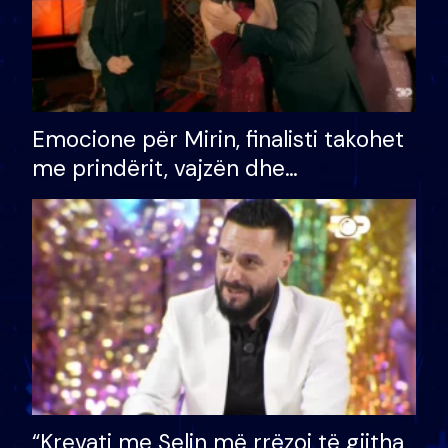
Emocione për Mirin, finalisti takohet
me prindërit, vajzën dhe
bashkëshorten: S’kemi ndonjë letër
divorci apo jo?
“Krevati me Selin më rrëzoi të gjitha