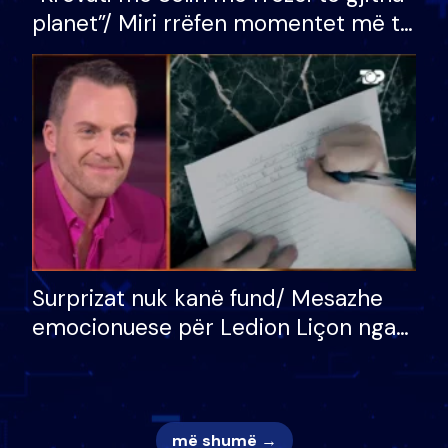
planet”/ Miri rrëfen momentet më të
bukura në shtëpinë e BB VIP: Do më
mungojë zilja e mëngjesit kur…
Surprizat nuk kanë fund/ Mesazhe
emocionuese për Ledion Liçon nga
nëna dhe fëmijët e tij, moderatori
nuk i mban dot lotët: Nuk meritoj…
më shumë →