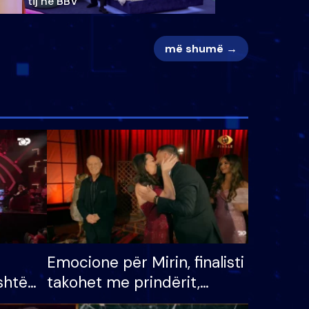
tij në BBV
më shumë →
Emocione për Mirin, finalisti
shtë
takohet me prindërit,
tëpinë
vajzën dhe bashkëshorten: