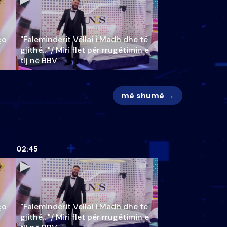
ço
"Faleminderit Vëllai i Madh dhe të
gjithë…"/ Miri flet për rrugëtimin e
tij në BBV
më shumë →
02:45
ço
"Faleminderit Vëllai i Madh dhe të
gjithë…"/ Miri flet për rrugëtimin e