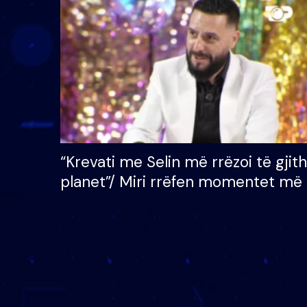
çmimin e madh prej 100
mijë eurosh
“Krevati me Selin më rrëzoi të gjit
planet”/ Miri rrëfen momentet më 
bukura në shtëpinë e BB VIP: Do 
mungojë zilja e mëngjesit kur…