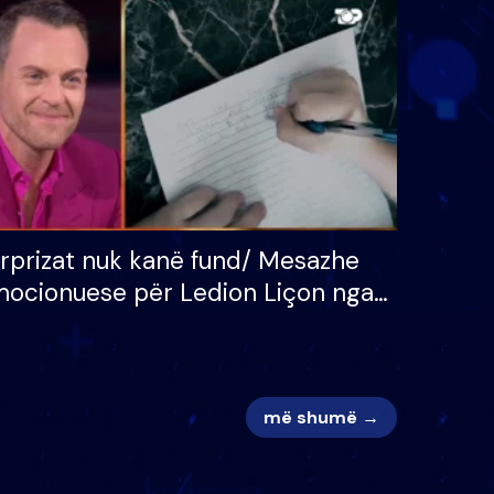
 për
S’kemi ndonjë letër divorci
adh
apo jo?
rprizat nuk kanë fund/ Mesazhe
ocionuese për Ledion Liçon nga
na dhe fëmijët e tij, moderatori
k i mban dot lotët: Nuk meritoj…
më shumë →