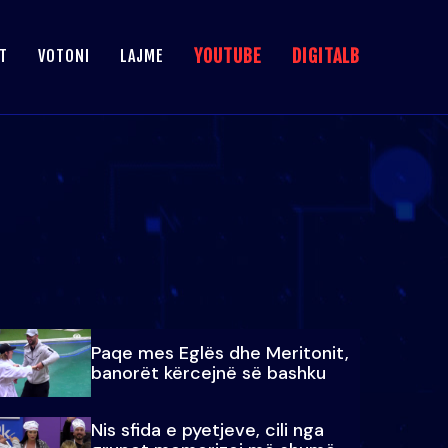
YOUTUBE
DIGITALB
T
VOTONI
LAJME
Paqe mes Eglës dhe Meritonit,
banorët kërcejnë së bashku
Nis sfida e pyetjeve, cili nga