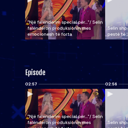
"Një falenderim special për…"/ Selin
falënderon produksionin mes
Selin shpa
emocionesh të forta
pestë të 
Episode
02:57
02:56
"Një falenderim special për…"/ Selin
falënderon produksionin mes
Selin shpa