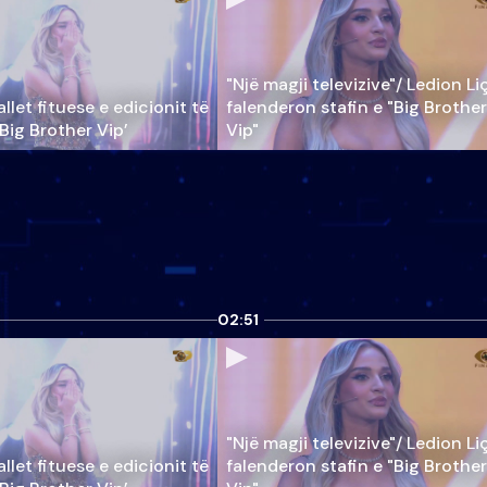
"Një magji televizive"/ Ledion Li
llet fituese e edicionit të
falenderon stafin e "Big Brother
‘Big Brother Vip’
Vip"
02:51
"Një magji televizive"/ Ledion Li
llet fituese e edicionit të
falenderon stafin e "Big Brother