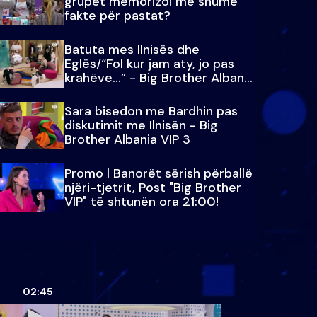
grupet memorizoi më shumë
fakte për pastat?
Batuta mes Ilnisës dhe
Eglës/“Fol kur jam aty, jo pas
krahëve…” - Big Brother Albania
VIP 3
Sara bisedon me Bardhin pas
diskutimit me Ilnisën - Big
Brother Albania VIP 3
Promo l Banorët sërish përballë
njëri-tjetrit, Post "Big Brother
VIP" të shtunën ora 21:00!
02:45