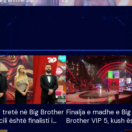
‘Big Brother Vip’
Vip"
i tretë në Big Brother
Finalja e madhe e Big
cili është finalisti i
Brother VIP 5, kush ë
 që lë shtëpinë
banori i parë që lë sh