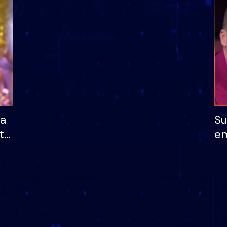
dhe humb mundësinë
të fituar çmimin e m
ha
Su
të
em
më
në
nu