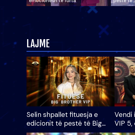
emocionesh të forta
pestë të 
LAJME
Selin shpallet fituesja e
Vendi 
edicionit të pestë të Big
VIP 5, 
Brother VIP, rrëmben
radhës