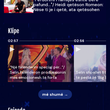
pafund…"/ Heidi qetëson Romeon:
Nëse ti je i qetë, ata qetësohen
Klipe
02:57
02:56
"Një falenderim special për…"/
Selin falënderon produksionin
Selin shpallet fitu
mes emocionesh të forta
të pestë të ‘Big Br
më shumë →