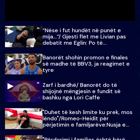
“Nëse i fut hundët në punët e
mija…”/ Gjesti flet me Livian pas
debatit me Eglin: Po të
paralajmëroj
Banorët shohin promon e finales
së madhe të BBV3, ja reagimet e
tyre
Zarf i bardhë/ Banorët do të
shijojnë mëngjesin e fundit së
bashku nga Lori Caffe
"Duhet të kesh limite ku prek, mos
lëndo"/Romeo-Heidit për
përjetimin e familjarëve:Nusja e
Julit…
"Përdorimi i familjes është bërë