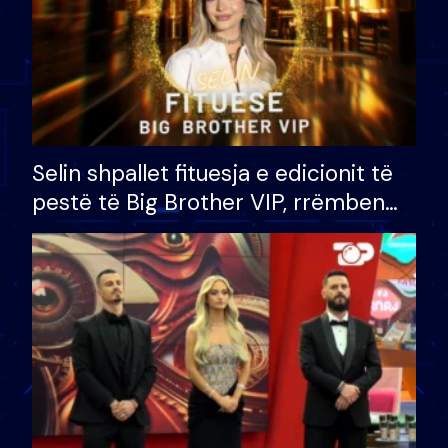
Selin shpallet fituesja e edicionit të
pestë të Big Brother VIP, rrëmben
çmimin e madh prej 100 mijë eurosh