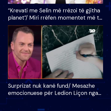
“Krevati me Selin më rrëzoi të gjitha
planet”/ Miri rrëfen momentet më të
bukura në shtëpinë e BB VIP: Do më
mungojë zilja e mëngjesit kur…
Surprizat nuk kanë fund/ Mesazhe
emocionuese për Ledion Liçon nga
nëna dhe fëmijët e tij, moderatori
nuk i mban dot lotët: Nuk meritoj…