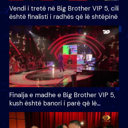
Vendi i tretë në Big Brother VIP 5, cili
është finalisti i radhës që lë shtëpinë
Finalja e madhe e Big Brother VIP 5,
kush është banori i parë që lë
shtëpinë dhe humb mundësinë për
të fituar çmimin e madh