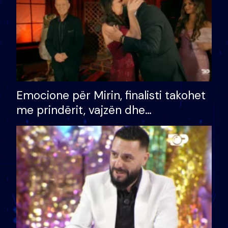
Emocione për Mirin, finalisti takohet
me prindërit, vajzën dhe
bashkëshorten: S’kemi ndonjë letër
divorci apo jo?