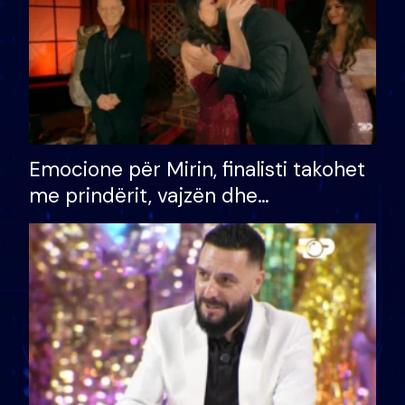
Emocione për Mirin, finalisti takohet
me prindërit, vajzën dhe
bashkëshorten: S’kemi ndonjë letër
divorci apo jo?