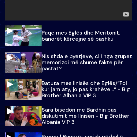
Paqe mes Eglës dhe Meritonit,
banorët kërcejnë së bashku
Nis sfida e pyetjeve, cili nga grupet
memorizoi më shumë fakte për
pastat?
Batuta mes Ilnisës dhe Eglës/“Fol
kur jam aty, jo pas krahëve…” - Big
Brother Albania VIP 3
Sara bisedon me Bardhin pas
diskutimit me Ilnisën - Big Brother
Albania VIP 3
Promo l Banorët sërish përballë