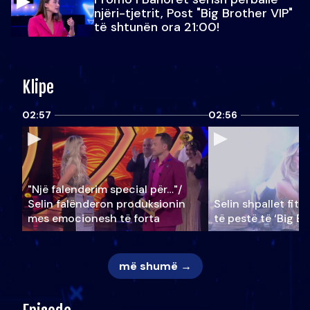
njëri-tjetrit, Post "Big Brother VIP"
të shtunën ora 21:00!
Klipe
02:57
02:56
"Një falenderim special për…"/
Selin falënderon produksionin
Selin shpallet fitu
mes emocionesh të forta
të pestë të ‘Big Br
më shumë →