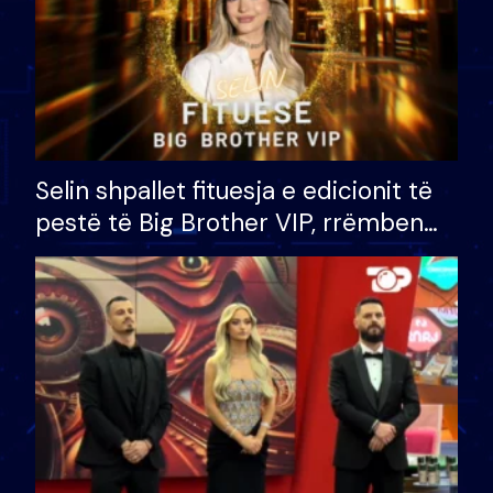
Selin shpallet fituesja e edicionit të
pestë të Big Brother VIP, rrëmben
çmimin e madh prej 100 mijë eurosh