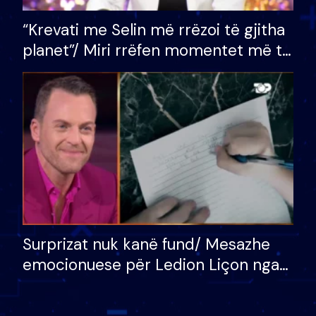
“Krevati me Selin më rrëzoi të gjitha
planet”/ Miri rrëfen momentet më të
bukura në shtëpinë e BB VIP: Do më
mungojë zilja e mëngjesit kur…
Surprizat nuk kanë fund/ Mesazhe
emocionuese për Ledion Liçon nga
nëna dhe fëmijët e tij, moderatori
nuk i mban dot lotët: Nuk meritoj…