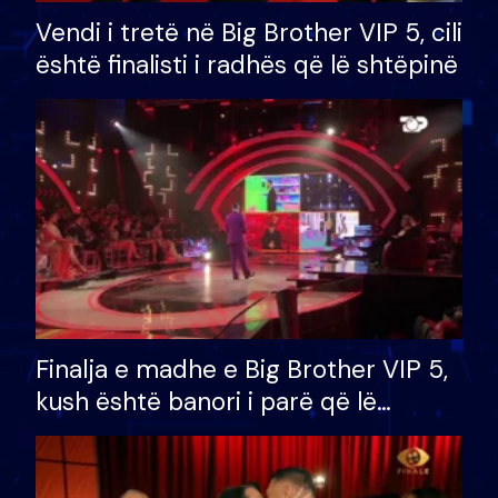
Vendi i tretë në Big Brother VIP 5, cili
është finalisti i radhës që lë shtëpinë
Finalja e madhe e Big Brother VIP 5,
kush është banori i parë që lë
shtëpinë dhe humb mundësinë për
të fituar çmimin e madh