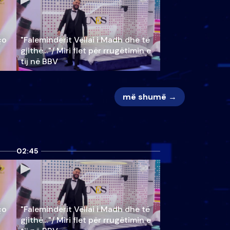
ço
"Faleminderit Vëllai i Madh dhe të
gjithë…"/ Miri flet për rrugëtimin e
tij në BBV
më shumë →
02:45
ço
"Faleminderit Vëllai i Madh dhe të
gjithë…"/ Miri flet për rrugëtimin e