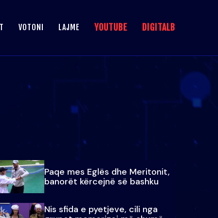
YOUTUBE
DIGITALB
T
VOTONI
LAJME
Paqe mes Eglës dhe Meritonit,
banorët kërcejnë së bashku
Nis sfida e pyetjeve, cili nga