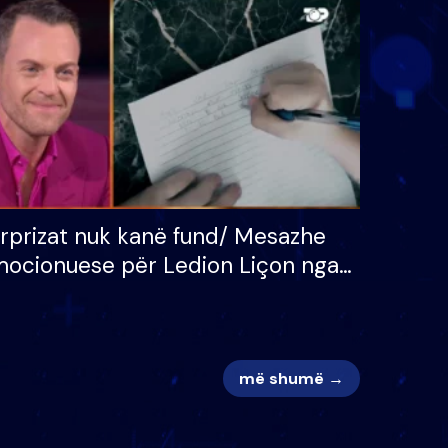
 për
S’kemi ndonjë letër divorci
adh
apo jo?
rprizat nuk kanë fund/ Mesazhe
ocionuese për Ledion Liçon nga
na dhe fëmijët e tij, moderatori
k i mban dot lotët: Nuk meritoj…
më shumë →