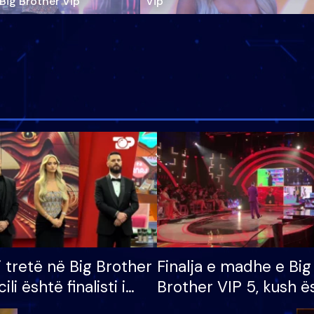
‘Big Brother Vip’
Vip"
i tretë në Big Brother
Finalja e madhe e Big
cili është finalisti i
Brother VIP 5, kush ë
 që lë shtëpinë
banori i parë që lë sh