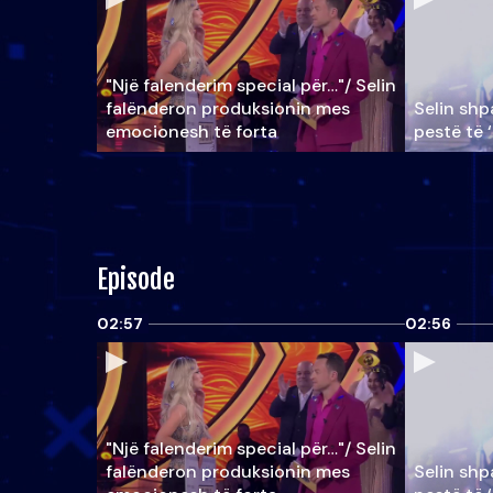
"Një falenderim special për…"/ Selin
falënderon produksionin mes
Selin shpa
emocionesh të forta
pestë të 
Episode
02:57
02:56
"Një falenderim special për…"/ Selin
falënderon produksionin mes
Selin shpa