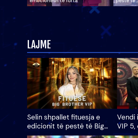
emocionesh të forta
pestë të 
LAJME
Selin shpallet fituesja e
Vendi 
edicionit të pestë të Big
VIP 5, 
Brother VIP, rrëmben
radhës