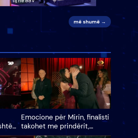
tij në BBV
më shumë →
Emocione për Mirin, finalisti
shtë
takohet me prindërit,
tëpinë
vajzën dhe bashkëshorten: