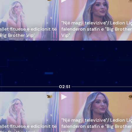
"Një magji televizive"/ Ledion Li
llet fituese e edicionit të
falenderon stafin e "Big Brother
‘Big Brother Vip’
Vip"
02:51
"Një magji televizive"/ Ledion Li
llet fituese e edicionit të
falenderon stafin e "Big Brother