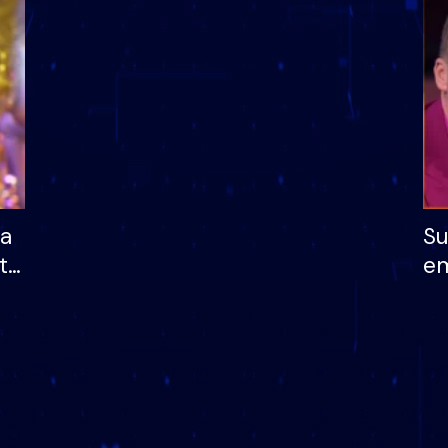
dhe humb mundësinë
të fituar çmimin e m
ha
Su
të
em
më
në
nu