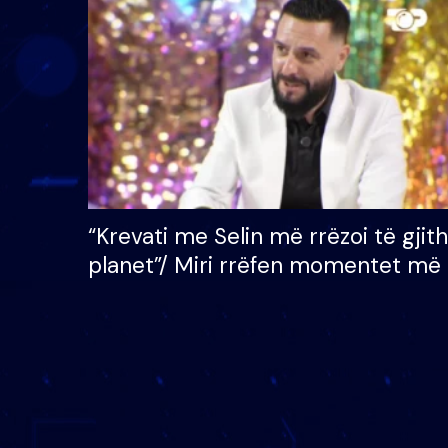
çmimin e madh prej 100
mijë eurosh
“Krevati me Selin më rrëzoi të gjit
planet”/ Miri rrëfen momentet më 
bukura në shtëpinë e BB VIP: Do 
mungojë zilja e mëngjesit kur…