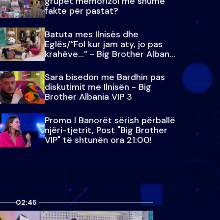
grupet memorizoi më shumë
fakte për pastat?
Batuta mes Ilnisës dhe
Eglës/“Fol kur jam aty, jo pas
krahëve…” - Big Brother Albania
VIP 3
Sara bisedon me Bardhin pas
diskutimit me Ilnisën - Big
Brother Albania VIP 3
Promo l Banorët sërish përballë
njëri-tjetrit, Post "Big Brother
VIP" të shtunën ora 21:00!
02:45