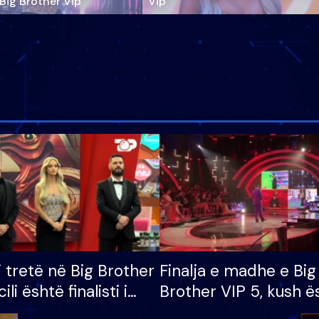
‘Big Brother Vip’
Vip"
i tretë në Big Brother
Finalja e madhe e Big
cili është finalisti i
Brother VIP 5, kush ë
 që lë shtëpinë
banori i parë që lë sh