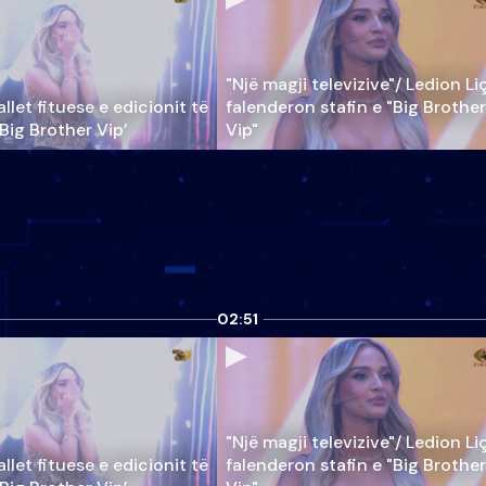
"Një magji televizive"/ Ledion Li
llet fituese e edicionit të
falenderon stafin e "Big Brother
‘Big Brother Vip’
Vip"
02:51
"Një magji televizive"/ Ledion Li
llet fituese e edicionit të
falenderon stafin e "Big Brother