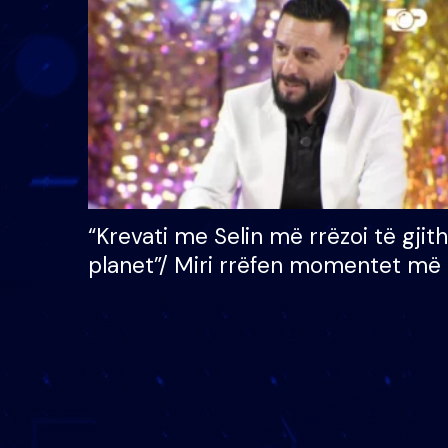
çmimin e madh prej 100
mijë eurosh
“Krevati me Selin më rrëzoi të gjit
planet”/ Miri rrëfen momentet më 
bukura në shtëpinë e BB VIP: Do 
mungojë zilja e mëngjesit kur…