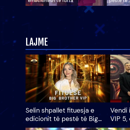
emocionesh të forta
pestë të 
LAJME
Selin shpallet fituesja e
Vendi 
edicionit të pestë të Big
VIP 5, 
Brother VIP, rrëmben
radhës