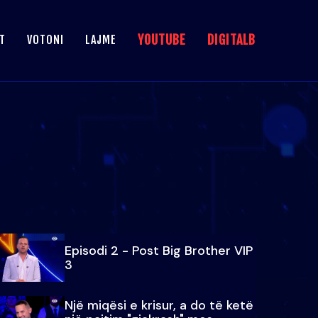
YOUTUBE
DIGITALB
T
VOTONI
LAJME
Episodi 2 - Post Big Brother VIP
3
Një miqësi e krisur, a do të ketë