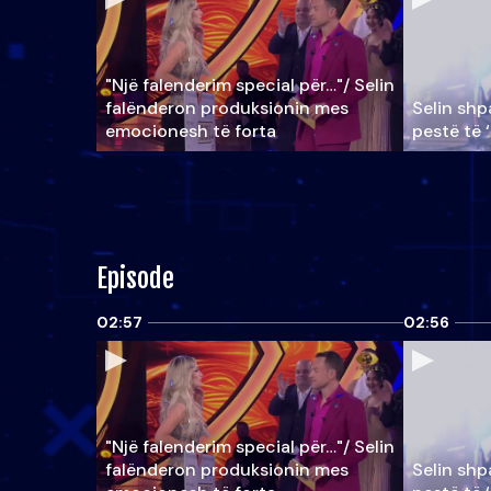
"Një falenderim special për…"/ Selin
falënderon produksionin mes
Selin shpa
emocionesh të forta
pestë të 
Episode
02:57
02:56
"Një falenderim special për…"/ Selin
falënderon produksionin mes
Selin shpa