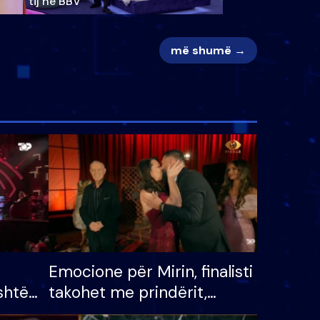
tij në BBV
më shumë →
Emocione për Mirin, finalisti
shtë
takohet me prindërit,
tëpinë
vajzën dhe bashkëshorten: