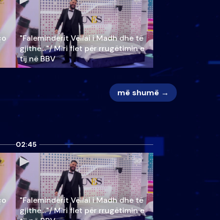
ço
"Faleminderit Vëllai i Madh dhe të
gjithë…"/ Miri flet për rrugëtimin e
tij në BBV
më shumë →
02:45
ço
"Faleminderit Vëllai i Madh dhe të
gjithë…"/ Miri flet për rrugëtimin e