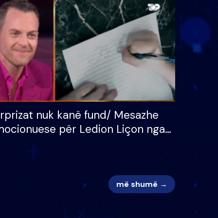
 për
S’kemi ndonjë letër divorci
adh
apo jo?
rprizat nuk kanë fund/ Mesazhe
ocionuese për Ledion Liçon nga
na dhe fëmijët e tij, moderatori
k i mban dot lotët: Nuk meritoj…
më shumë →