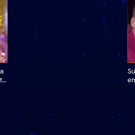
dhe humb mundësinë
të fituar çmimin e m
ha
Su
të
em
më
në
nu