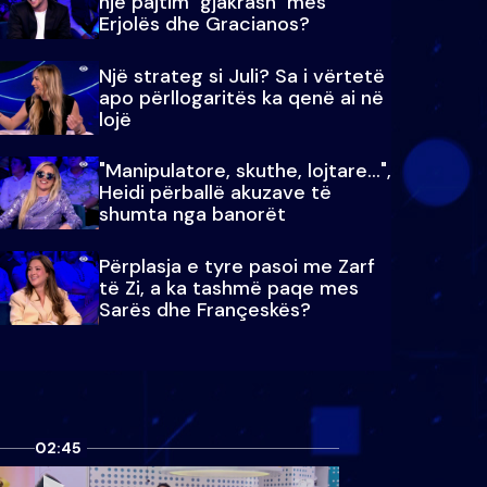
një pajtim "gjakrash" mes
Erjolës dhe Gracianos?
Një strateg si Juli? Sa i vërtetë
apo përllogaritës ka qenë ai në
lojë
"Manipulatore, skuthe, lojtare...",
Heidi përballë akuzave të
shumta nga banorët
Përplasja e tyre pasoi me Zarf
të Zi, a ka tashmë paqe mes
Sarës dhe Françeskës?
02:45