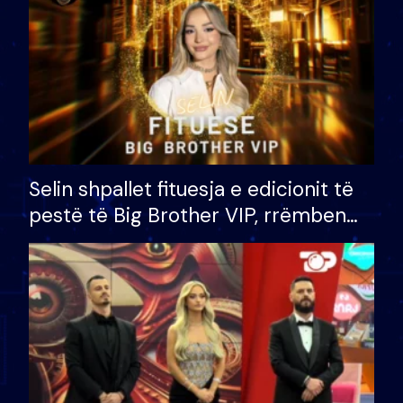
Selin shpallet fituesja e edicionit të
pestë të Big Brother VIP, rrëmben
çmimin e madh prej 100 mijë eurosh