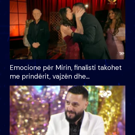
të fituar çmimin e madh
Emocione për Mirin, finalisti takohet
me prindërit, vajzën dhe
bashkëshorten: S’kemi ndonjë letër
divorci apo jo?