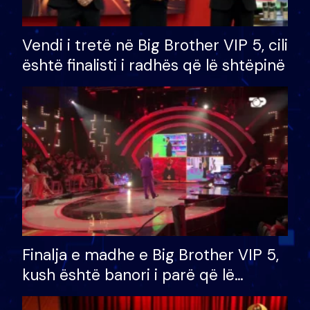
Vendi i tretë në Big Brother VIP 5, cili
është finalisti i radhës që lë shtëpinë
Finalja e madhe e Big Brother VIP 5,
kush është banori i parë që lë
shtëpinë dhe humb mundësinë për