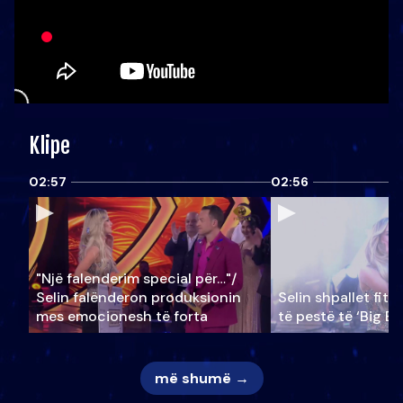
Klipe
02:57
02:56
"Një falenderim special për…"/
Selin falënderon produksionin
Selin shpallet fitu
mes emocionesh të forta
të pestë të ‘Big Br
më shumë →