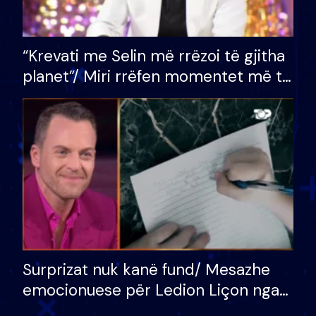
“Krevati me Selin më rrëzoi të gjitha
planet”/ Miri rrëfen momentet më të
bukura në shtëpinë e BB VIP: Do më
mungojë zilja e mëngjesit kur…
Surprizat nuk kanë fund/ Mesazhe
emocionuese për Ledion Liçon nga
nëna dhe fëmijët e tij, moderatori