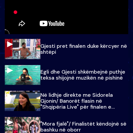
Gjesti pret finalen duke kërcyer në
shtëpi
Egli dhe Gjesti shkëmbejnë puthje
teksa shijojnë muzikën në pishinë
Në lidhje direkte me Sidorela
Gjonin/ Banorët flasin në
"Shqipëria Live" për finalen e
madhe
"Mora fjalë"/ Finalistët këndojnë së
bashku në oborr