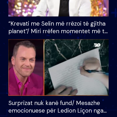
“Krevati me Selin më rrëzoi të gjitha
planet”/ Miri rrëfen momentet më të
bukura në shtëpinë e BB VIP: Do më
mungojë zilja e mëngjesit kur…
Surprizat nuk kanë fund/ Mesazhe
emocionuese për Ledion Liçon nga