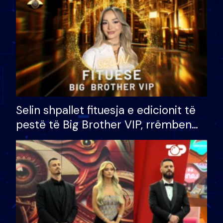
Selin shpallet fituesja e edicionit të
pestë të Big Brother VIP, rrëmben
çmimin e madh prej 100 mijë eurosh