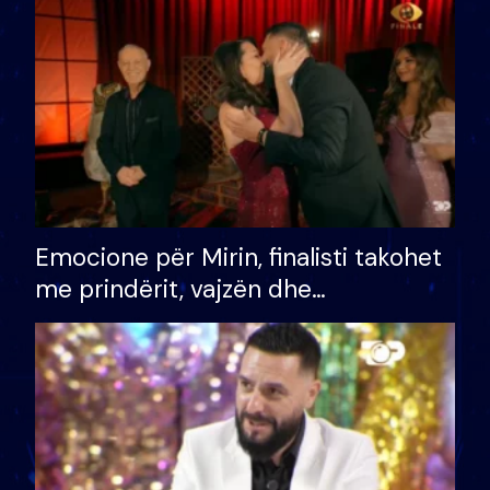
të fituar çmimin e madh
Emocione për Mirin, finalisti takohet
me prindërit, vajzën dhe
bashkëshorten: S’kemi ndonjë letër
divorci apo jo?