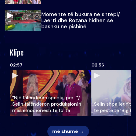
Momente të bukura në shtëpi/
Laerti dhe Rozana hidhen së
bashku në pishinë
Klipe
02:57
02:56
"Një falenderim special për…"/
Selin falënderon produksionin
Selin shpallet fitu
mes emocionesh të forta
të pestë të ‘Big Br
më shumë →