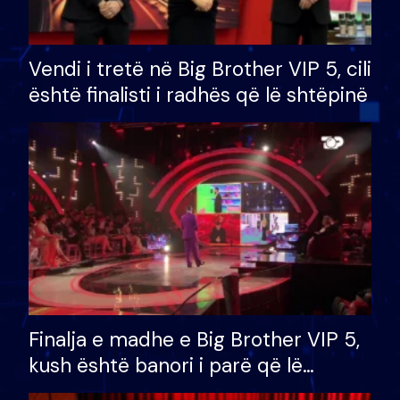
Vendi i tretë në Big Brother VIP 5, cili
është finalisti i radhës që lë shtëpinë
Finalja e madhe e Big Brother VIP 5,
kush është banori i parë që lë
shtëpinë dhe humb mundësinë për