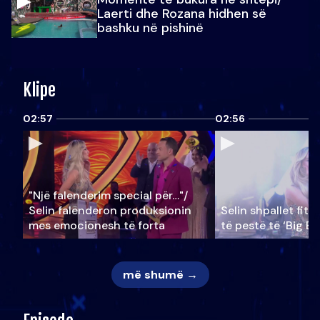
Laerti dhe Rozana hidhen së
bashku në pishinë
Klipe
02:57
02:56
"Një falenderim special për…"/
Selin falënderon produksionin
Selin shpallet fitu
mes emocionesh të forta
të pestë të ‘Big Br
më shumë →