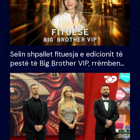
Selin shpallet fituesja e edicionit të
pestë të Big Brother VIP, rrëmben
çmimin e madh prej 100 mijë eurosh