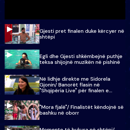
Gjesti pret finalen duke kërcyer në
shtëpi
Egli dhe Gjesti shkëmbejnë puthje
teksa shijojnë muzikën në pishinë
Në lidhje direkte me Sidorela
Gjonin/ Banorët flasin në
"Shqipëria Live" për finalen e
madhe
"Mora fjalë"/ Finalistët këndojnë së
bashku në oborr
Momente të bukura në shtëpi/