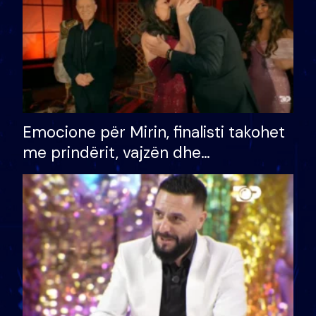
Emocione për Mirin, finalisti takohet
me prindërit, vajzën dhe
bashkëshorten: S’kemi ndonjë letër
divorci apo jo?