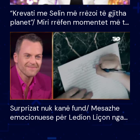
“Krevati me Selin më rrëzoi të gjitha
planet”/ Miri rrëfen momentet më të
bukura në shtëpinë e BB VIP: Do më
mungojë zilja e mëngjesit kur…
Surprizat nuk kanë fund/ Mesazhe
emocionuese për Ledion Liçon nga
nëna dhe fëmijët e tij, moderatori
nuk i mban dot lotët: Nuk meritoj…