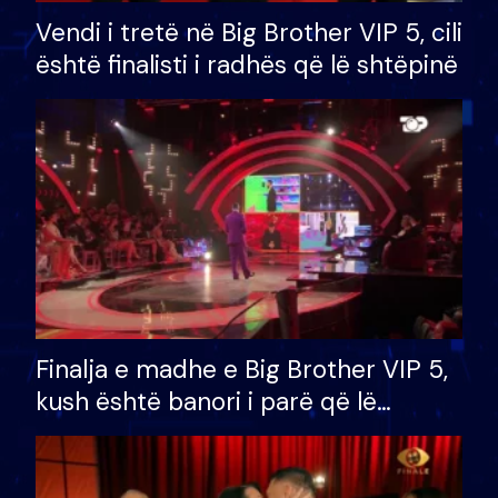
Vendi i tretë në Big Brother VIP 5, cili
është finalisti i radhës që lë shtëpinë
Finalja e madhe e Big Brother VIP 5,
kush është banori i parë që lë
shtëpinë dhe humb mundësinë për
të fituar çmimin e madh