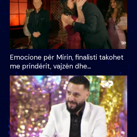
Emocione për Mirin, finalisti takohet
me prindërit, vajzën dhe
bashkëshorten: S’kemi ndonjë letër
divorci apo jo?