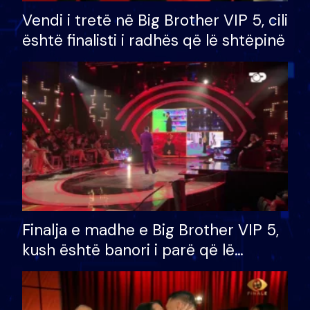
Vendi i tretë në Big Brother VIP 5, cili
është finalisti i radhës që lë shtëpinë
Finalja e madhe e Big Brother VIP 5,
kush është banori i parë që lë
shtëpinë dhe humb mundësinë për
të fituar çmimin e madh