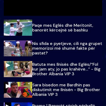
Paqe mes Eglës dhe Meritonit,
banorët kërcejnë së bashku
Nis sfida e pyetjeve, cili nga grupet
memorizoi më shumë fakte për
pastat?
Batuta mes Ilnisës dhe Eglës/“Fol
kur jam aty, jo pas krahëve…” - Big
Brother Albania VIP 3
Sara bisedon me Bardhin pas
diskutimit me Ilnisën - Big Brother
Albania VIP 3
Promo l Banorët sërish përballë