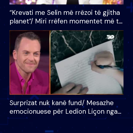
“Krevati me Selin më rrëzoi të gjitha
planet”/ Miri rrëfen momentet më të
bukura në shtëpinë e BB VIP: Do më
mungojë zilja e mëngjesit kur…
Surprizat nuk kanë fund/ Mesazhe
emocionuese për Ledion Liçon nga
nëna dhe fëmijët e tij, moderatori
nuk i mban dot lotët: Nuk meritoj…