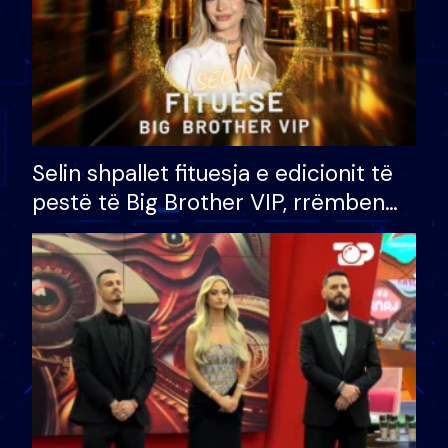
Selin shpallet fituesja e edicionit të
pestë të Big Brother VIP, rrëmben
çmimin e madh prej 100 mijë eurosh