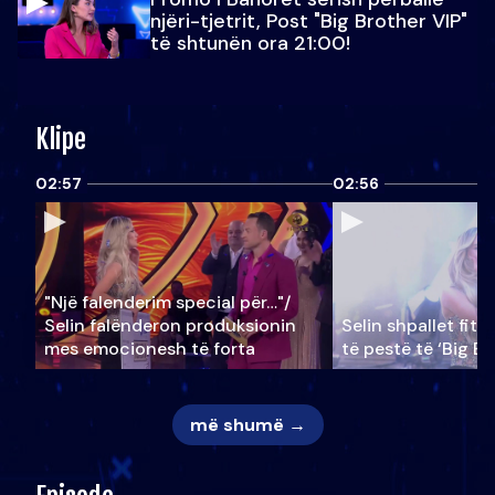
njëri-tjetrit, Post "Big Brother VIP"
të shtunën ora 21:00!
Klipe
02:57
02:56
"Një falenderim special për…"/
Selin falënderon produksionin
Selin shpallet fitu
mes emocionesh të forta
të pestë të ‘Big Br
më shumë →