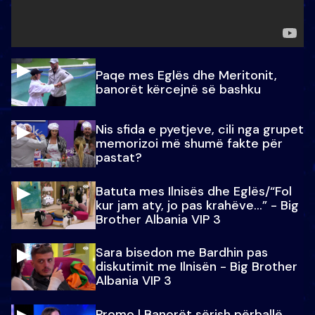
Paqe mes Eglës dhe Meritonit,
banorët kërcejnë së bashku
Nis sfida e pyetjeve, cili nga grupet
memorizoi më shumë fakte për
pastat?
Batuta mes Ilnisës dhe Eglës/“Fol
kur jam aty, jo pas krahëve…” - Big
Brother Albania VIP 3
Sara bisedon me Bardhin pas
diskutimit me Ilnisën - Big Brother
Albania VIP 3
Promo l Banorët sërish përballë