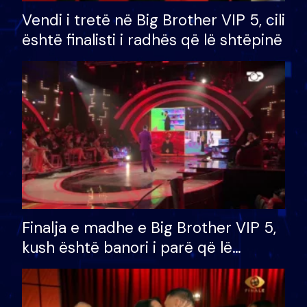
Vendi i tretë në Big Brother VIP 5, cili
është finalisti i radhës që lë shtëpinë
Finalja e madhe e Big Brother VIP 5,
kush është banori i parë që lë
shtëpinë dhe humb mundësinë për
të fituar çmimin e madh