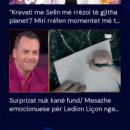
“Krevati me Selin më rrëzoi të gjitha
planet”/ Miri rrëfen momentet më të
bukura në shtëpinë e BB VIP: Do më
mungojë zilja e mëngjesit kur…
Surprizat nuk kanë fund/ Mesazhe
emocionuese për Ledion Liçon nga
nëna dhe fëmijët e tij, moderatori
nuk i mban dot lotët: Nuk meritoj…