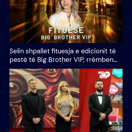
Selin shpallet fituesja e edicionit të
pestë të Big Brother VIP, rrëmben
çmimin e madh prej 100 mijë eurosh