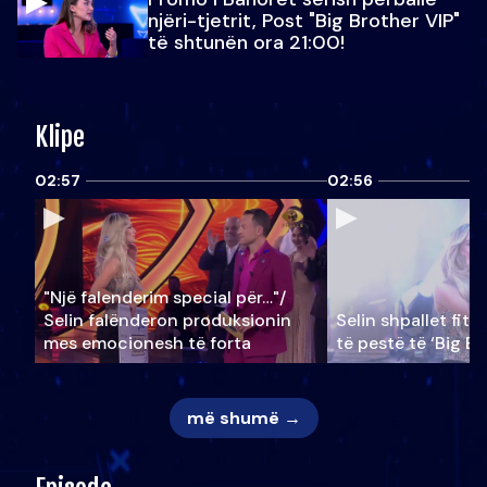
njëri-tjetrit, Post "Big Brother VIP"
të shtunën ora 21:00!
Klipe
02:57
02:56
"Një falenderim special për…"/
Selin falënderon produksionin
Selin shpallet fitu
mes emocionesh të forta
të pestë të ‘Big Br
më shumë →