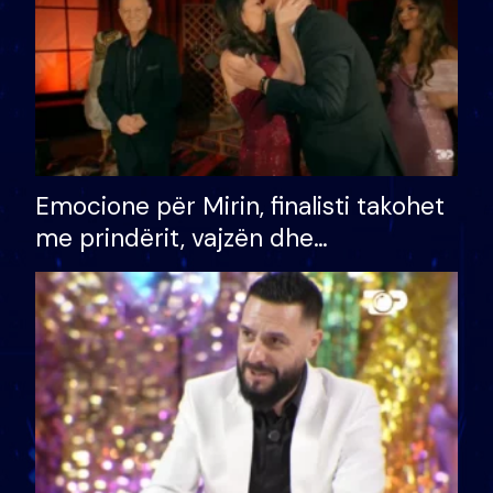
Emocione për Mirin, finalisti takohet
me prindërit, vajzën dhe
bashkëshorten: S’kemi ndonjë letër
divorci apo jo?