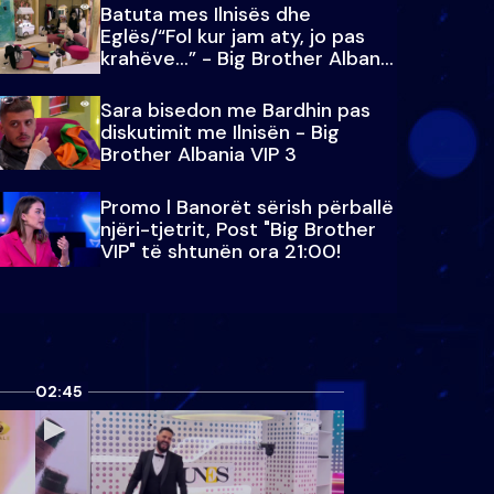
Batuta mes Ilnisës dhe
Eglës/“Fol kur jam aty, jo pas
krahëve…” - Big Brother Albania
VIP 3
Sara bisedon me Bardhin pas
diskutimit me Ilnisën - Big
Brother Albania VIP 3
Promo l Banorët sërish përballë
njëri-tjetrit, Post "Big Brother
VIP" të shtunën ora 21:00!
02:45