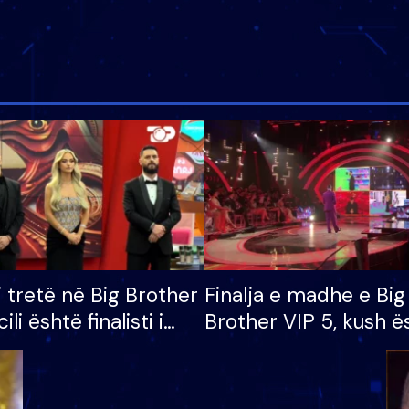
i tretë në Big Brother
Finalja e madhe e Big
cili është finalisti i
Brother VIP 5, kush ë
 që lë shtëpinë
banori i parë që lë sh
dhe humb mundësinë
të fituar çmimin e m