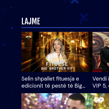
LAJME
Selin shpallet fituesja e
Vendi 
edicionit të pestë të Big
VIP 5, 
Brother VIP, rrëmben
radhës
çmimin e madh prej 100
mijë eurosh