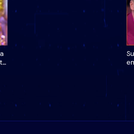
ha
Su
të
em
më
në
nu