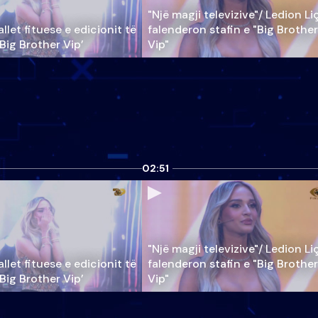
"Një magji televizive"/ Ledion Li
llet fituese e edicionit të
falenderon stafin e "Big Brother
‘Big Brother Vip’
Vip"
02:51
"Një magji televizive"/ Ledion Li
llet fituese e edicionit të
falenderon stafin e "Big Brother
‘Big Brother Vip’
Vip"