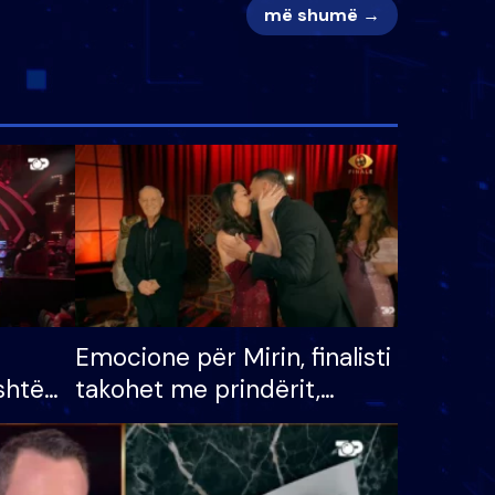
më shumë →
Emocione për Mirin, finalisti
shtë
takohet me prindërit,
tëpinë
vajzën dhe bashkëshorten:
 për
S’kemi ndonjë letër divorci
adh
apo jo?