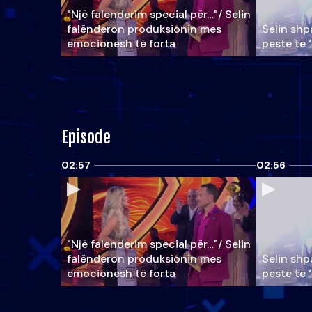
"Një falenderim special për…"/ Selin
falënderon produksionin mes
Selin shpa
emocionesh të forta
pestë të 
Episode
02:57
02:56
"Një falenderim special për…"/ Selin
falënderon produksionin mes
Selin shpa
emocionesh të forta
pestë të 