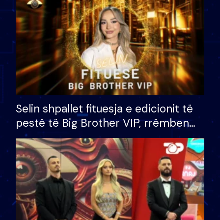
Selin shpallet fituesja e edicionit të
pestë të Big Brother VIP, rrëmben
çmimin e madh prej 100 mijë eurosh