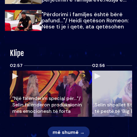
Julit…
"Përdorimi i familjes është bërë
pafund…"/ Heidi qetëson Romeon:
Nëse ti je i qetë, ata qetësohen
Klipe
02:57
02:56
"Një falenderim special për…"/
Selin falënderon produksionin
Selin shpallet fitu
mes emocionesh të forta
të pestë të ‘Big Br
më shumë →