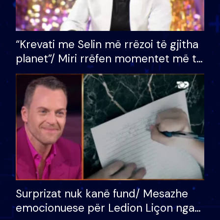
“Krevati me Selin më rrëzoi të gjitha
planet”/ Miri rrëfen momentet më të
bukura në shtëpinë e BB VIP: Do më
mungojë zilja e mëngjesit kur…
Surprizat nuk kanë fund/ Mesazhe
emocionuese për Ledion Liçon nga