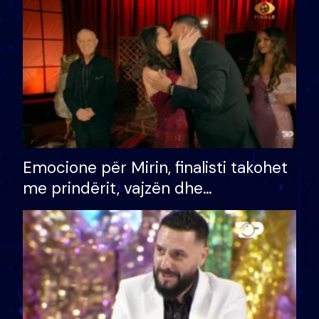
të fituar çmimin e madh
Emocione për Mirin, finalisti takohet
me prindërit, vajzën dhe
bashkëshorten: S’kemi ndonjë letër
divorci apo jo?