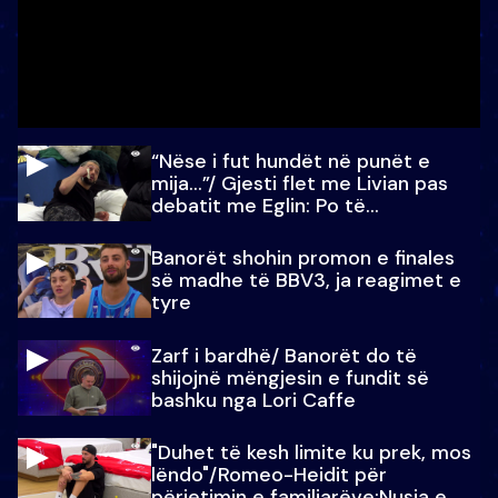
“Nëse i fut hundët në punët e
mija…”/ Gjesti flet me Livian pas
debatit me Eglin: Po të
paralajmëroj
Banorët shohin promon e finales
së madhe të BBV3, ja reagimet e
tyre
Zarf i bardhë/ Banorët do të
shijojnë mëngjesin e fundit së
bashku nga Lori Caffe
"Duhet të kesh limite ku prek, mos
lëndo"/Romeo-Heidit për
përjetimin e familjarëve:Nusja e