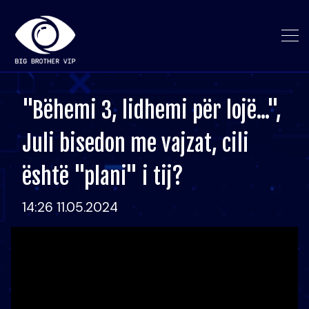
"Bëhemi 3, lidhemi për lojë...",
Juli bisedon me vajzat, cili
është "plani" i tij?
14:26 11.05.2024