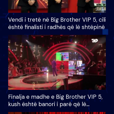
Vendi i tretë në Big Brother VIP 5, cili
është finalisti i radhës që lë shtëpinë
Finalja e madhe e Big Brother VIP 5,
kush është banori i parë që lë
shtëpinë dhe humb mundësinë për