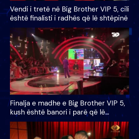
Vendi i tretë në Big Brother VIP 5, cili
është finalisti i radhës që lë shtëpinë
Finalja e madhe e Big Brother VIP 5,
kush është banori i parë që lë
shtëpinë dhe humb mundësinë për
të fituar çmimin e madh