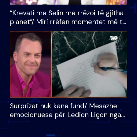
“Krevati me Selin më rrëzoi të gjitha
planet”/ Miri rrëfen momentet më të
bukura në shtëpinë e BB VIP: Do më
mungojë zilja e mëngjesit kur…
Surprizat nuk kanë fund/ Mesazhe
emocionuese për Ledion Liçon nga
nëna dhe fëmijët e tij, moderatori
nuk i mban dot lotët: Nuk meritoj…