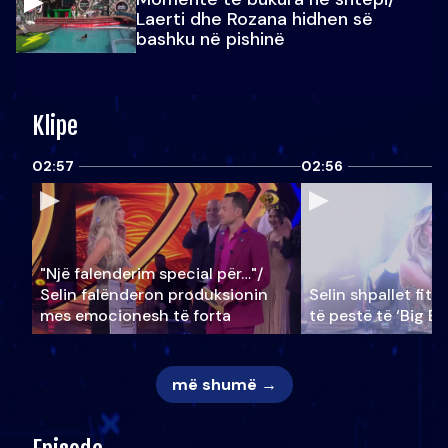
Laerti dhe Rozana hidhen së
bashku në pishinë
Klipe
02:57
02:56
"Një falenderim special për…"/
Selin falënderon produksionin
Selin shpallet fitu
mes emocionesh të forta
të pestë të ‘Big Br
më shumë →