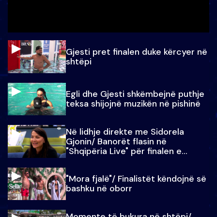
Gjesti pret finalen duke kërcyer në
shtëpi
Egli dhe Gjesti shkëmbejnë puthje
teksa shijojnë muzikën në pishinë
Në lidhje direkte me Sidorela
Gjonin/ Banorët flasin në
"Shqipëria Live" për finalen e
madhe
"Mora fjalë"/ Finalistët këndojnë së
bashku në oborr
Momente të bukura në shtëpi/