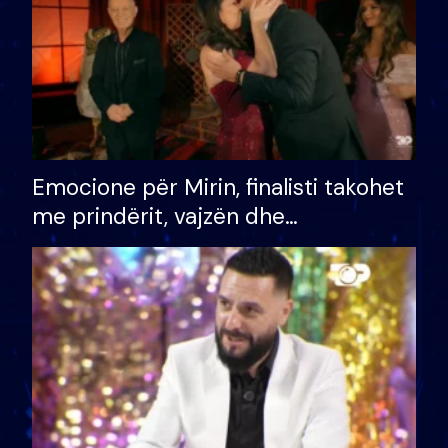
Emocione për Mirin, finalisti takohet
me prindërit, vajzën dhe
bashkëshorten: S’kemi ndonjë letër
divorci apo jo?