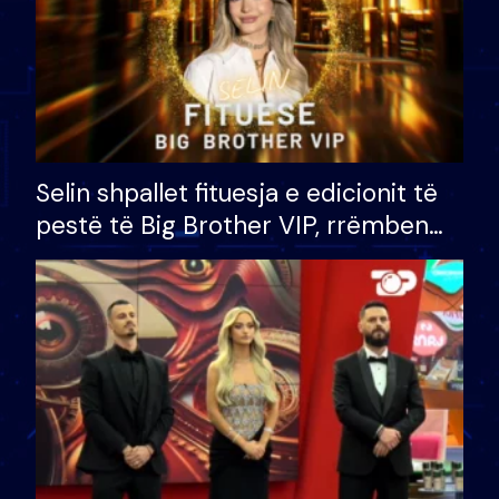
Selin shpallet fituesja e edicionit të
pestë të Big Brother VIP, rrëmben
çmimin e madh prej 100 mijë eurosh