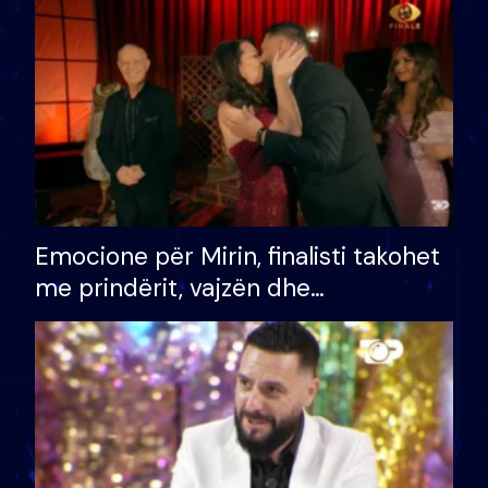
të fituar çmimin e madh
Emocione për Mirin, finalisti takohet
me prindërit, vajzën dhe
bashkëshorten: S’kemi ndonjë letër
divorci apo jo?