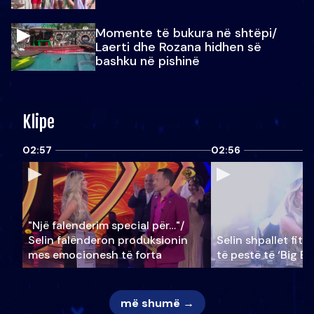
Momente të bukura në shtëpi/
Laerti dhe Rozana hidhen së
bashku në pishinë
Klipe
02:57
02:56
"Një falenderim special për…"/
Selin falënderon produksionin
Selin shpallet fitu
mes emocionesh të forta
të pestë të ‘Big Br
më shumë →