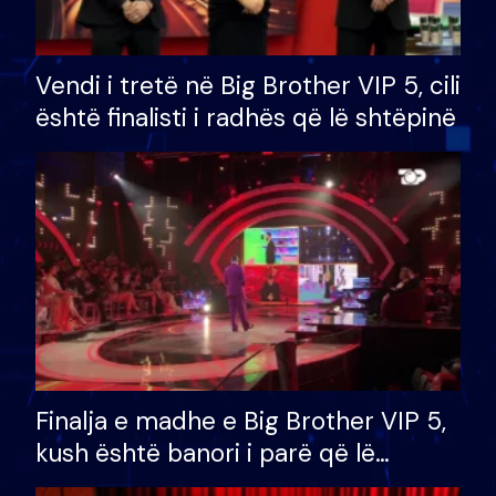
Vendi i tretë në Big Brother VIP 5, cili
është finalisti i radhës që lë shtëpinë
Finalja e madhe e Big Brother VIP 5,
kush është banori i parë që lë
shtëpinë dhe humb mundësinë për