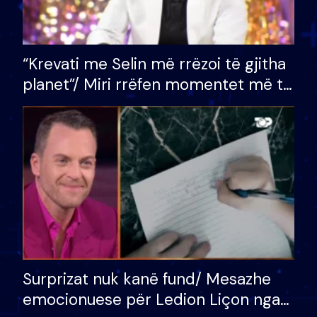
“Krevati me Selin më rrëzoi të gjitha
planet”/ Miri rrëfen momentet më të
bukura në shtëpinë e BB VIP: Do më
mungojë zilja e mëngjesit kur…
Surprizat nuk kanë fund/ Mesazhe
emocionuese për Ledion Liçon nga