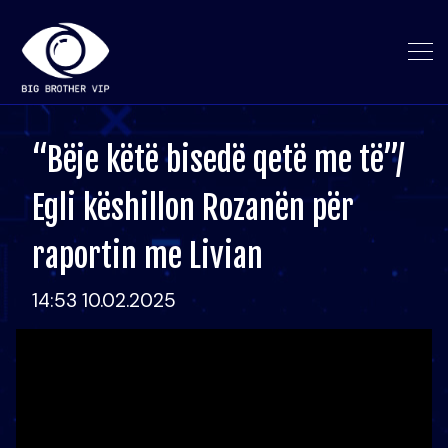
“Bëje këtë bisedë qetë me të”/
Egli këshillon Rozanën për
raportin me Livian
14:53 10.02.2025