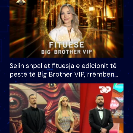
Selin shpallet fituesja e edicionit të
pestë të Big Brother VIP, rrëmben
çmimin e madh prej 100 mijë eurosh