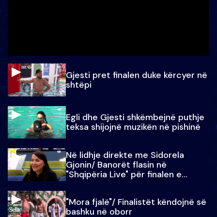
Gjesti pret finalen duke kërcyer në
shtëpi
Egli dhe Gjesti shkëmbejnë puthje
teksa shijojnë muzikën në pishinë
Në lidhje direkte me Sidorela
Gjonin/ Banorët flasin në
"Shqipëria Live" për finalen e
madhe
"Mora fjalë"/ Finalistët këndojnë së
bashku në oborr