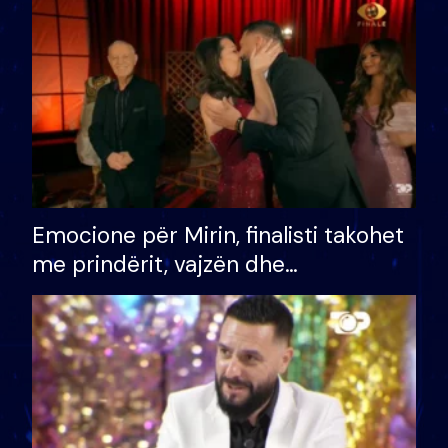
të fituar çmimin e madh
Emocione për Mirin, finalisti takohet
me prindërit, vajzën dhe
bashkëshorten: S’kemi ndonjë letër
divorci apo jo?