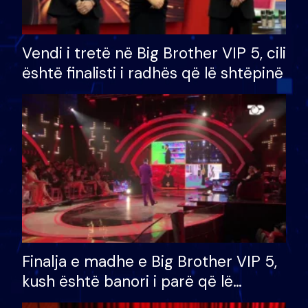
Vendi i tretë në Big Brother VIP 5, cili
është finalisti i radhës që lë shtëpinë
Finalja e madhe e Big Brother VIP 5,
kush është banori i parë që lë
shtëpinë dhe humb mundësinë për