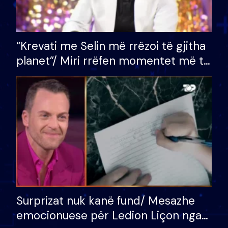
“Krevati me Selin më rrëzoi të gjitha
planet”/ Miri rrëfen momentet më të
bukura në shtëpinë e BB VIP: Do më
mungojë zilja e mëngjesit kur…
Surprizat nuk kanë fund/ Mesazhe
emocionuese për Ledion Liçon nga