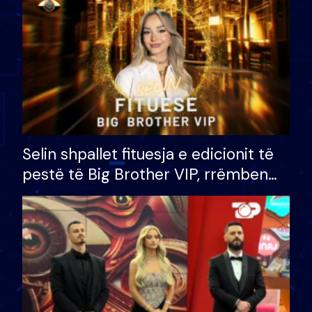
Selin shpallet fituesja e edicionit të
pestë të Big Brother VIP, rrëmben
çmimin e madh prej 100 mijë eurosh