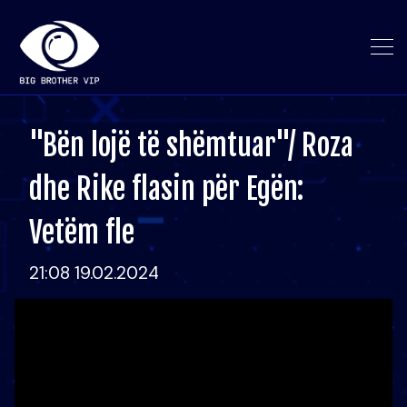
"Bën lojë të shëmtuar"/ Roza
dhe Rike flasin për Egën:
Vetëm fle
21:08 19.02.2024