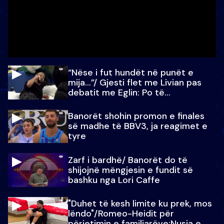
“Nëse i fut hundët në punët e
mija…”/ Gjesti flet me Livian pas
debatit me Eglin: Po të
paralajmëroj
Banorët shohin promon e finales
së madhe të BBV3, ja reagimet e
tyre
Zarf i bardhë/ Banorët do të
shijojnë mëngjesin e fundit së
bashku nga Lori Caffe
"Duhet të kesh limite ku prek, mos
lëndo"/Romeo-Heidit për
përjetimin e familjarëve:Nusja e