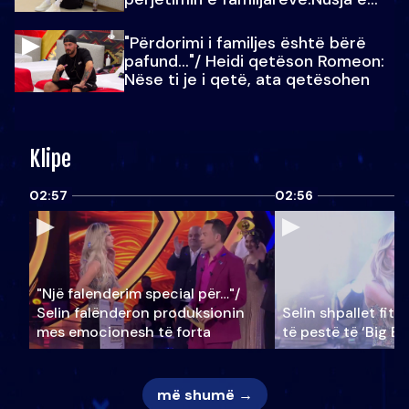
Julit…
"Përdorimi i familjes është bërë
pafund…"/ Heidi qetëson Romeon:
Nëse ti je i qetë, ata qetësohen
Klipe
02:57
02:56
"Një falenderim special për…"/
Selin falënderon produksionin
Selin shpallet fitu
mes emocionesh të forta
të pestë të ‘Big Br
më shumë →