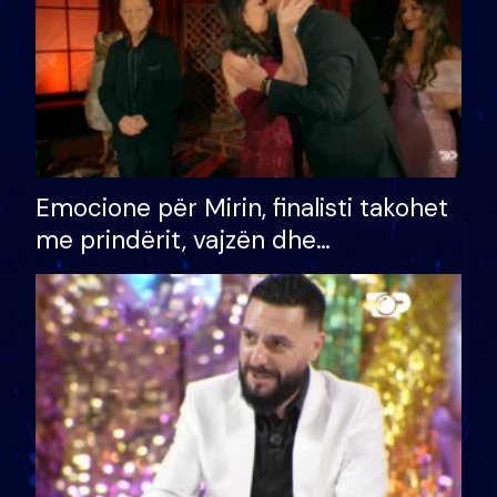
Emocione për Mirin, finalisti takohet
me prindërit, vajzën dhe
bashkëshorten: S’kemi ndonjë letër
divorci apo jo?