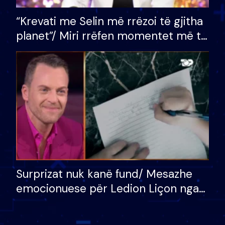
“Krevati me Selin më rrëzoi të gjitha
planet”/ Miri rrëfen momentet më të
bukura në shtëpinë e BB VIP: Do më
mungojë zilja e mëngjesit kur…
Surprizat nuk kanë fund/ Mesazhe
emocionuese për Ledion Liçon nga
nëna dhe fëmijët e tij, moderatori
nuk i mban dot lotët: Nuk meritoj…