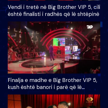
Vendi i tretë në Big Brother VIP 5, cili
është finalisti i radhës që lë shtëpinë
Finalja e madhe e Big Brother VIP 5,
kush është banori i parë që lë
shtëpinë dhe humb mundësinë për
të fituar çmimin e madh