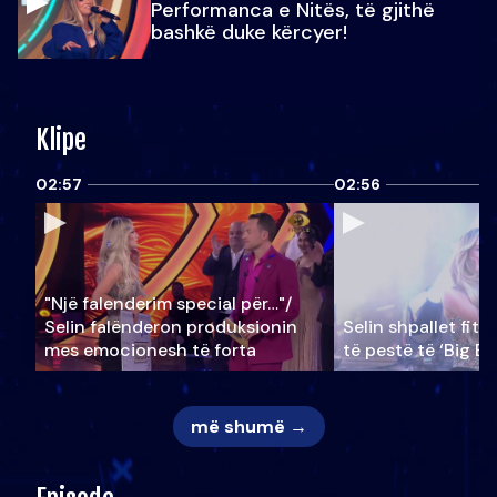
Performanca e Nitës, të gjithë
bashkë duke kërcyer!
Klipe
02:57
02:56
"Një falenderim special për…"/
Selin falënderon produksionin
Selin shpallet fitu
mes emocionesh të forta
të pestë të ‘Big Br
më shumë →