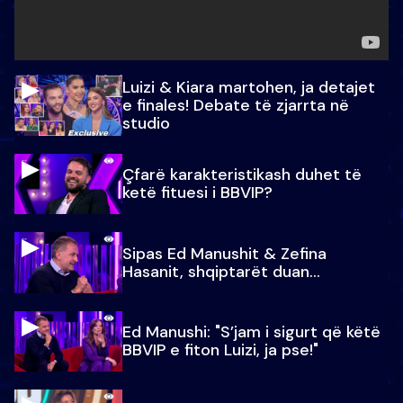
Luizi & Kiara martohen, ja detajet
e finales! Debate të zjarrta në
studio
Çfarë karakteristikash duhet të
ketë fituesi i BBVIP?
Sipas Ed Manushit & Zefina
Hasanit, shqiptarët duan...
Ed Manushi: "S’jam i sigurt që këtë
BBVIP e fiton Luizi, ja pse!"