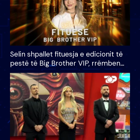
Selin shpallet fituesja e edicionit të
pestë të Big Brother VIP, rrëmben
çmimin e madh prej 100 mijë eurosh