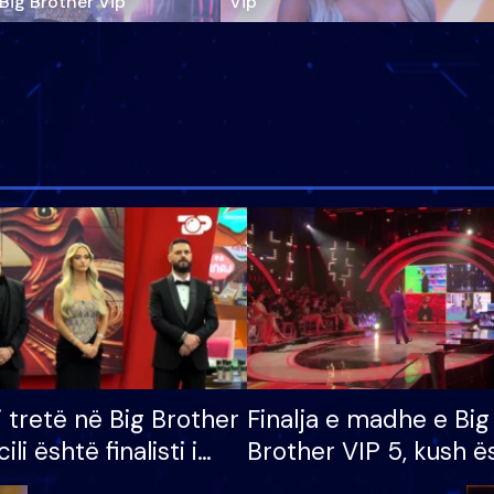
‘Big Brother Vip’
Vip"
i tretë në Big Brother
Finalja e madhe e Big
cili është finalisti i
Brother VIP 5, kush ë
 që lë shtëpinë
banori i parë që lë sh