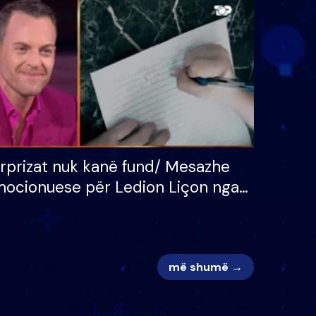
 për
S’kemi ndonjë letër divorci
adh
apo jo?
rprizat nuk kanë fund/ Mesazhe
ocionuese për Ledion Liçon nga
na dhe fëmijët e tij, moderatori
k i mban dot lotët: Nuk meritoj…
më shumë →