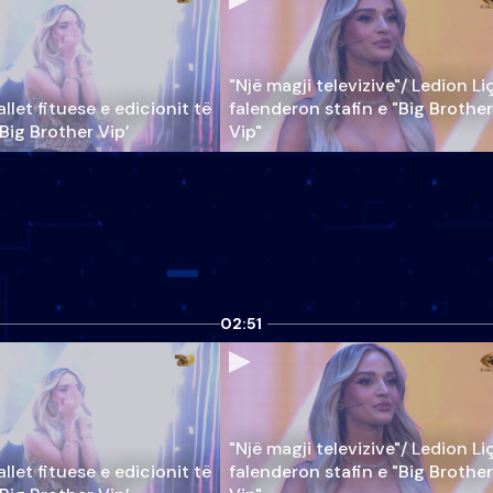
"Një magji televizive"/ Ledion Li
llet fituese e edicionit të
falenderon stafin e "Big Brother
‘Big Brother Vip’
Vip"
02:51
"Një magji televizive"/ Ledion Li
llet fituese e edicionit të
falenderon stafin e "Big Brother