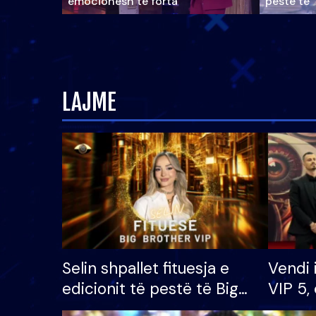
emocionesh të forta
pestë të 
LAJME
Selin shpallet fituesja e
Vendi 
edicionit të pestë të Big
VIP 5, 
Brother VIP, rrëmben
radhës