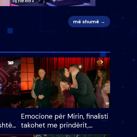
tij në BBV
më shumë →
Emocione për Mirin, finalisti
shtë
takohet me prindërit,
tëpinë
vajzën dhe bashkëshorten: