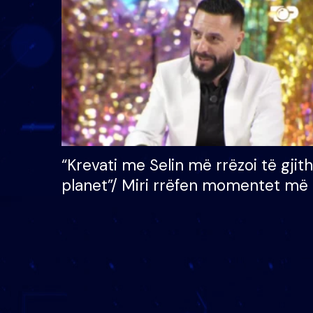
çmimin e madh prej 100
mijë eurosh
“Krevati me Selin më rrëzoi të gjit
planet”/ Miri rrëfen momentet më 
bukura në shtëpinë e BB VIP: Do 
mungojë zilja e mëngjesit kur…