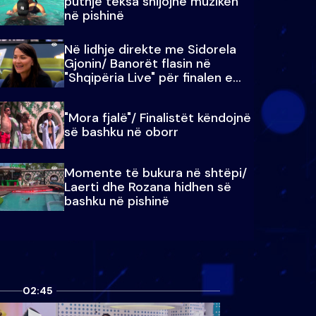
puthje teksa shijojnë muzikën
në pishinë
Në lidhje direkte me Sidorela
Gjonin/ Banorët flasin në
"Shqipëria Live" për finalen e
madhe
"Mora fjalë"/ Finalistët këndojnë
së bashku në oborr
Momente të bukura në shtëpi/
Laerti dhe Rozana hidhen së
bashku në pishinë
02:45