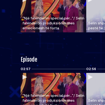
"Një falenderim special për…"/ Selin
falënderon produksionin mes
Selin shpa
emocionesh të forta
pestë të 
Episode
02:57
02:56
"Një falenderim special për…"/ Selin
falënderon produksionin mes
Selin shpa