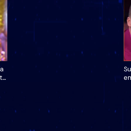
dhe humb mundësinë
të fituar çmimin e m
ha
Su
të
em
më
në
nu