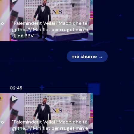
ço
"Faleminderit Vëllai i Madh dhe të
gjithë…"/ Miri flet për rrugëtimin e
tij në BBV
më shumë →
02:45
ço
"Faleminderit Vëllai i Madh dhe të
gjithë…"/ Miri flet për rrugëtimin e