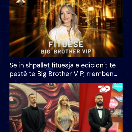
Selin shpallet fituesja e edicionit të
pestë të Big Brother VIP, rrëmben
çmimin e madh prej 100 mijë eurosh