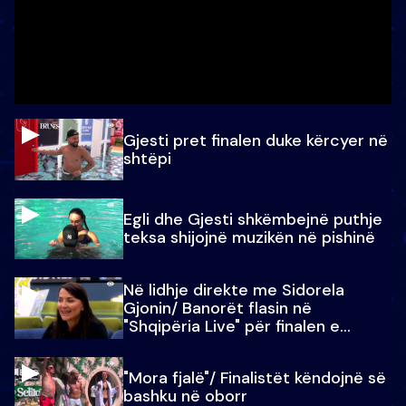
Gjesti pret finalen duke kërcyer në
shtëpi
Egli dhe Gjesti shkëmbejnë puthje
teksa shijojnë muzikën në pishinë
Në lidhje direkte me Sidorela
Gjonin/ Banorët flasin në
"Shqipëria Live" për finalen e
madhe
"Mora fjalë"/ Finalistët këndojnë së
bashku në oborr