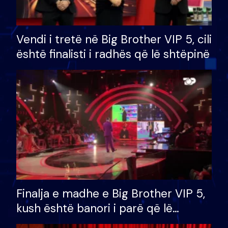
Vendi i tretë në Big Brother VIP 5, cili
është finalisti i radhës që lë shtëpinë
Finalja e madhe e Big Brother VIP 5,
kush është banori i parë që lë
shtëpinë dhe humb mundësinë për