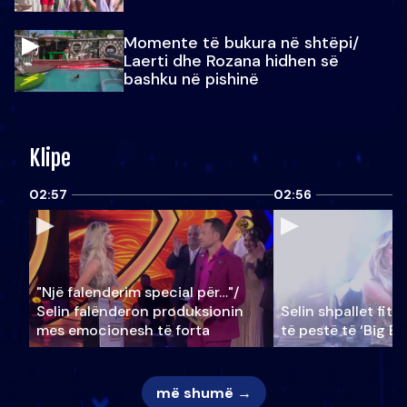
Momente të bukura në shtëpi/
Laerti dhe Rozana hidhen së
bashku në pishinë
Klipe
02:57
02:56
"Një falenderim special për…"/
Selin falënderon produksionin
Selin shpallet fitu
mes emocionesh të forta
të pestë të ‘Big Br
më shumë →