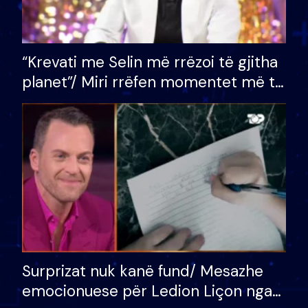
“Krevati me Selin më rrëzoi të gjitha
planet”/ Miri rrëfen momentet më të
bukura në shtëpinë e BB VIP: Do më
mungojë zilja e mëngjesit kur…
Surprizat nuk kanë fund/ Mesazhe
emocionuese për Ledion Liçon nga