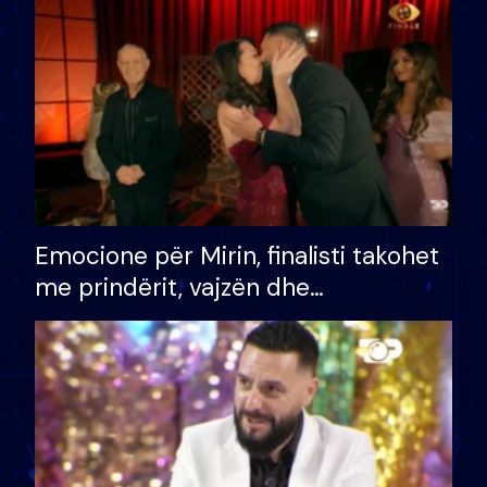
të fituar çmimin e madh
Emocione për Mirin, finalisti takohet
me prindërit, vajzën dhe
bashkëshorten: S’kemi ndonjë letër
divorci apo jo?