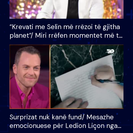
“Krevati me Selin më rrëzoi të gjitha
planet”/ Miri rrëfen momentet më të
bukura në shtëpinë e BB VIP: Do më
mungojë zilja e mëngjesit kur…
Surprizat nuk kanë fund/ Mesazhe
emocionuese për Ledion Liçon nga