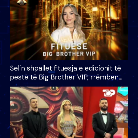
Selin shpallet fituesja e edicionit të
pestë të Big Brother VIP, rrëmben
çmimin e madh prej 100 mijë eurosh