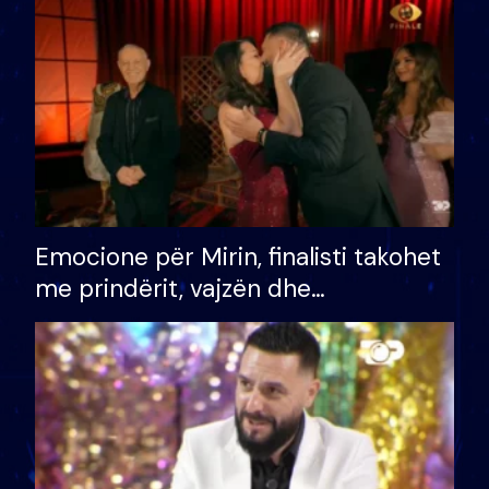
të fituar çmimin e madh
Emocione për Mirin, finalisti takohet
me prindërit, vajzën dhe
bashkëshorten: S’kemi ndonjë letër
divorci apo jo?