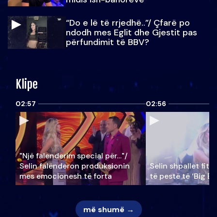
“Do e lë të rrjedhë..”/ Çfarë po
ndodh mes Eglit dhe Gjestit pas
përfundimit të BBV?
Klipe
02:57
02:56
"Një falenderim special për…"/
Selin falënderon produksionin
Selin shpallet fitu
mes emocionesh të forta
të pestë të ‘Big Br
më shumë →