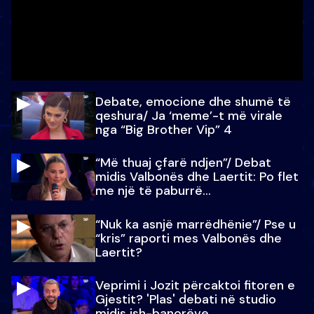
Debate, emocione dhe shumë të
qeshura/ Ja ‘meme’-t më virale
nga “Big Brother Vip” 4
“Më thuaj çfarë ndjen”/ Debat
midis Valbonës dhe Laertit: Po flet
me një të paburrë...
“Nuk ka asnjë marrëdhënie”/ Pse u
“kris” raporti mes Valbonës dhe
Laertit?
Veprimi i Jozit përcaktoi fitoren e
Gjestit? 'Plas' debati në studio
midis ish-banorëve