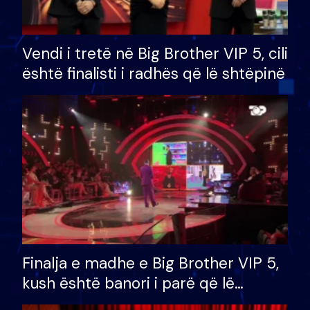
Vendi i tretë në Big Brother VIP 5, cili
është finalisti i radhës që lë shtëpinë
Finalja e madhe e Big Brother VIP 5,
kush është banori i parë që lë
shtëpinë dhe humb mundësinë për