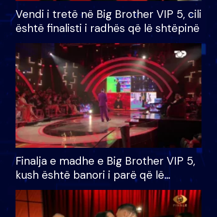
Vendi i tretë në Big Brother VIP 5, cili
është finalisti i radhës që lë shtëpinë
Finalja e madhe e Big Brother VIP 5,
kush është banori i parë që lë
shtëpinë dhe humb mundësinë për
të fituar çmimin e madh