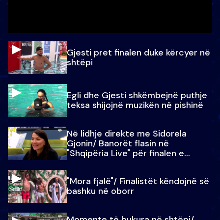
Gjesti pret finalen duke kërcyer në
shtëpi
Egli dhe Gjesti shkëmbejnë puthje
teksa shijojnë muzikën në pishinë
Në lidhje direkte me Sidorela
Gjonin/ Banorët flasin në
"Shqipëria Live" për finalen e
madhe
"Mora fjalë"/ Finalistët këndojnë së
bashku në oborr
Momente të bukura në shtëpi/