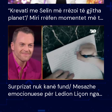
“Krevati me Selin më rrëzoi të gjitha
planet”/ Miri rrëfen momentet më të
bukura në shtëpinë e BB VIP: Do më
mungojë zilja e mëngjesit kur…
Surprizat nuk kanë fund/ Mesazhe
emocionuese për Ledion Liçon nga
nëna dhe fëmijët e tij, moderatori
nuk i mban dot lotët: Nuk meritoj…