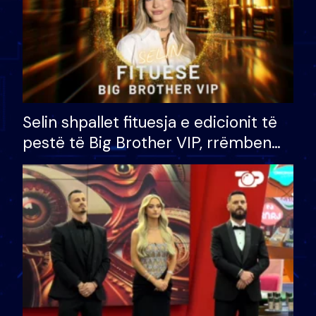
Selin shpallet fituesja e edicionit të
pestë të Big Brother VIP, rrëmben
çmimin e madh prej 100 mijë eurosh