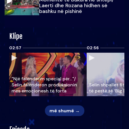
Laerti dhe Rozana hidhen së
bashku në pishinë
Klipe
02:57
02:56
"Një falenderim special për…"/
Selin falënderon produksionin
Selin shpallet fitu
mes emocionesh të forta
të pestë të ‘Big Br
më shumë →