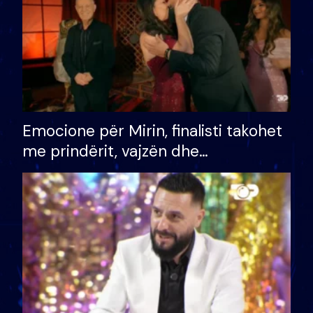
Emocione për Mirin, finalisti takohet
me prindërit, vajzën dhe
bashkëshorten: S’kemi ndonjë letër
divorci apo jo?