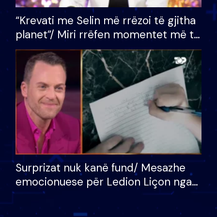
“Krevati me Selin më rrëzoi të gjitha
planet”/ Miri rrëfen momentet më të
bukura në shtëpinë e BB VIP: Do më
mungojë zilja e mëngjesit kur…
Surprizat nuk kanë fund/ Mesazhe
emocionuese për Ledion Liçon nga
nëna dhe fëmijët e tij, moderatori
nuk i mban dot lotët: Nuk meritoj…