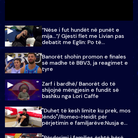
“Nëse i fut hundët në punët e
mija…”/ Gjesti flet me Livian pas
debatit me Eglin: Po të
paralajmëroj
Banorët shohin promon e finales
së madhe të BBV3, ja reagimet e
tyre
Zarf i bardhë/ Banorët do të
shijojnë mëngjesin e fundit së
bashku nga Lori Caffe
"Duhet të kesh limite ku prek, mos
lëndo"/Romeo-Heidit për
përjetimin e familjarëve:Nusja e
Julit…
"Përdorimi i familjes është bërë