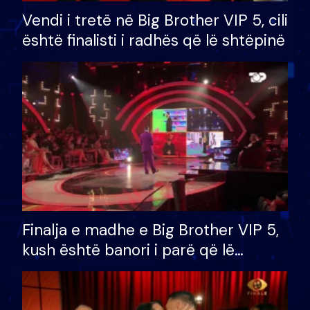
Vendi i tretë në Big Brother VIP 5, cili
është finalisti i radhës që lë shtëpinë
Finalja e madhe e Big Brother VIP 5,
kush është banori i parë që lë
shtëpinë dhe humb mundësinë për
të fituar çmimin e madh