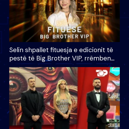
Selin shpallet fituesja e edicionit të
pestë të Big Brother VIP, rrëmben
çmimin e madh prej 100 mijë eurosh