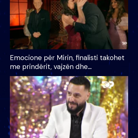
Emocione për Mirin, finalisti takohet
me prindërit, vajzën dhe
bashkëshorten: S’kemi ndonjë letër
divorci apo jo?