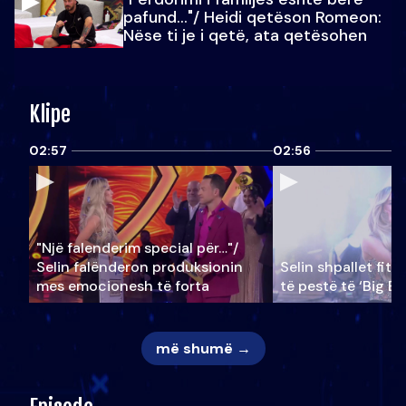
pafund…"/ Heidi qetëson Romeon:
Nëse ti je i qetë, ata qetësohen
Klipe
02:57
02:56
"Një falenderim special për…"/
Selin falënderon produksionin
Selin shpallet fitu
mes emocionesh të forta
të pestë të ‘Big Br
më shumë →