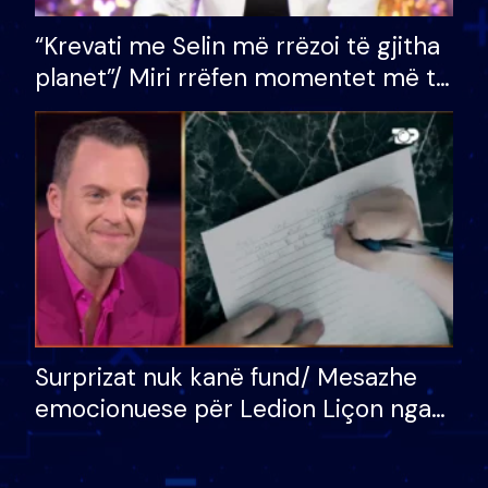
“Krevati me Selin më rrëzoi të gjitha
planet”/ Miri rrëfen momentet më të
bukura në shtëpinë e BB VIP: Do më
mungojë zilja e mëngjesit kur…
Surprizat nuk kanë fund/ Mesazhe
emocionuese për Ledion Liçon nga
nëna dhe fëmijët e tij, moderatori
nuk i mban dot lotët: Nuk meritoj…