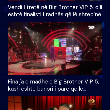
Vendi i tretë në Big Brother VIP 5, cili
është finalisti i radhës që lë shtëpinë
Finalja e madhe e Big Brother VIP 5,
kush është banori i parë që lë
shtëpinë dhe humb mundësinë për
të fituar çmimin e madh