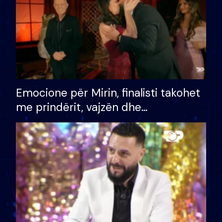
Emocione për Mirin, finalisti takohet
me prindërit, vajzën dhe
bashkëshorten: S’kemi ndonjë letër
divorci apo jo?