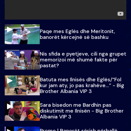
Paqe mes Eglës dhe Meritonit,
banorët kërcejnë së bashku
Nis sfida e pyetjeve, cili nga grupet
memorizoi më shumë fakte për
pastat?
Batuta mes Ilnisës dhe Eglës/“Fol
kur jam aty, jo pas krahëve…” - Big
Brother Albania VIP 3
Sara bisedon me Bardhin pas
diskutimit me Ilnisën - Big Brother
Albania VIP 3
Promo l Banorët sërish përballë