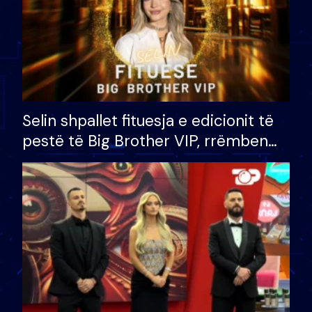
Selin shpallet fituesja e edicionit të
pestë të Big Brother VIP, rrëmben
çmimin e madh prej 100 mijë eurosh