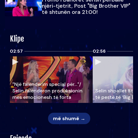
njëri-tjetrit, Post "Big Brother VIP"
të shtunën ora 21:00!
Klipe
02:57
02:56
"Një falenderim special për…"/
Selin falënderon produksionin
Selin shpallet fitu
mes emocionesh të forta
të pestë të ‘Big Br
më shumë →