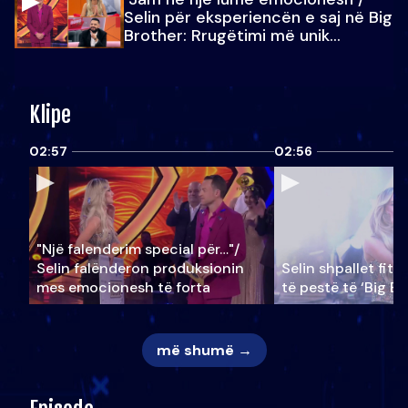
Selin për eksperiencën e saj në Big
Brother: Rrugëtimi më unik…
Klipe
02:57
02:56
"Një falenderim special për…"/
Selin falënderon produksionin
Selin shpallet fitu
mes emocionesh të forta
të pestë të ‘Big Br
më shumë →