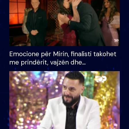
Emocione për Mirin, finalisti takohet
me prindërit, vajzën dhe
bashkëshorten: S’kemi ndonjë letër
divorci apo jo?