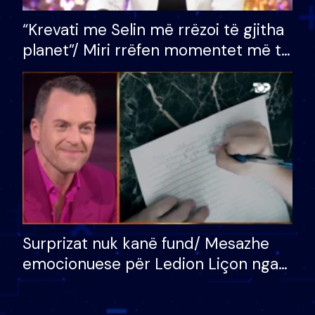
“Krevati me Selin më rrëzoi të gjitha
planet”/ Miri rrëfen momentet më të
bukura në shtëpinë e BB VIP: Do më
mungojë zilja e mëngjesit kur…
Surprizat nuk kanë fund/ Mesazhe
emocionuese për Ledion Liçon nga
nëna dhe fëmijët e tij, moderatori
nuk i mban dot lotët: Nuk meritoj…