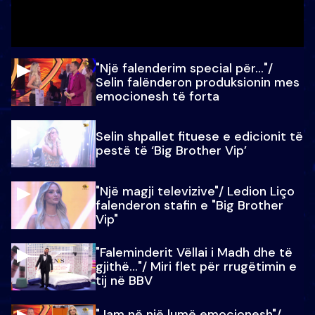
"Një falenderim special për…"/
Selin falënderon produksionin mes
emocionesh të forta
Selin shpallet fituese e edicionit të
pestë të ‘Big Brother Vip’
"Një magji televizive"/ Ledion Liço
falenderon stafin e "Big Brother
Vip"
"Faleminderit Vëllai i Madh dhe të
gjithë…"/ Miri flet për rrugëtimin e
tij në BBV
"Jam në një lumë emocionesh"/