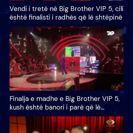
Vendi i tretë në Big Brother VIP 5, cili
është finalisti i radhës që lë shtëpinë
Finalja e madhe e Big Brother VIP 5,
kush është banori i parë që lë
shtëpinë dhe humb mundësinë për
të fituar çmimin e madh