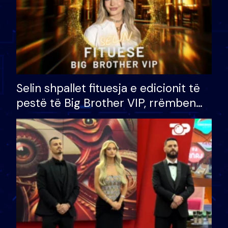
Selin shpallet fituesja e edicionit të
pestë të Big Brother VIP, rrëmben
çmimin e madh prej 100 mijë eurosh