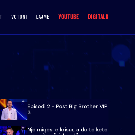
YOUTUBE
DIGITALB
T
VOTONI
LAJME
Episodi 2 - Post Big Brother VIP
3
Një miqësi e krisur, a do të ketë