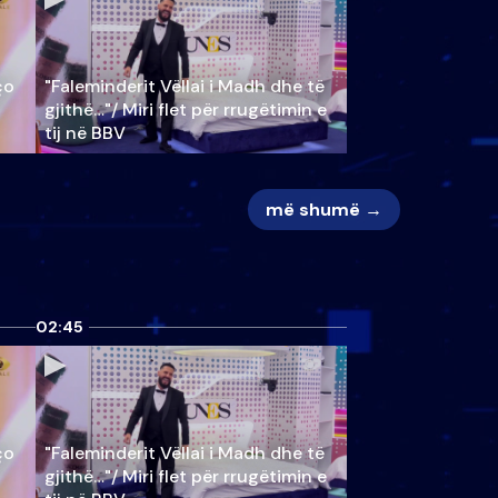
ço
"Faleminderit Vëllai i Madh dhe të
gjithë…"/ Miri flet për rrugëtimin e
tij në BBV
më shumë →
02:45
ço
"Faleminderit Vëllai i Madh dhe të
gjithë…"/ Miri flet për rrugëtimin e