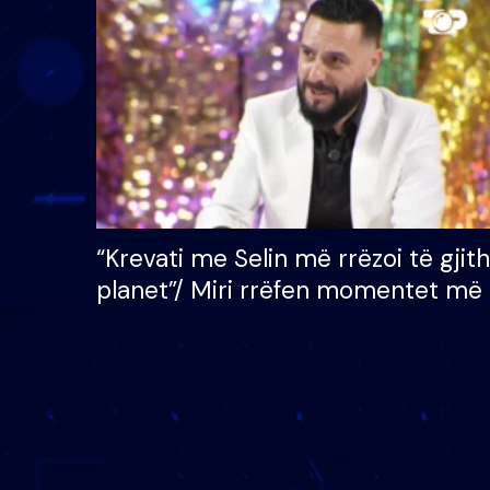
çmimin e madh prej 100
mijë eurosh
“Krevati me Selin më rrëzoi të gjit
planet”/ Miri rrëfen momentet më 
bukura në shtëpinë e BB VIP: Do 
mungojë zilja e mëngjesit kur…