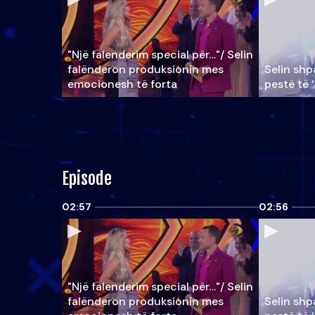
"Një falenderim special për…"/ Selin
falënderon produksionin mes
Selin shpa
emocionesh të forta
pestë të 
Episode
02:57
02:56
"Një falenderim special për…"/ Selin
falënderon produksionin mes
Selin shpa