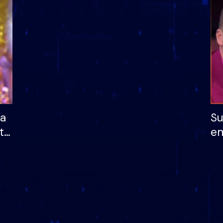
dhe humb mundësinë
të fituar çmimin e m
ha
Su
të
em
më
në
nu