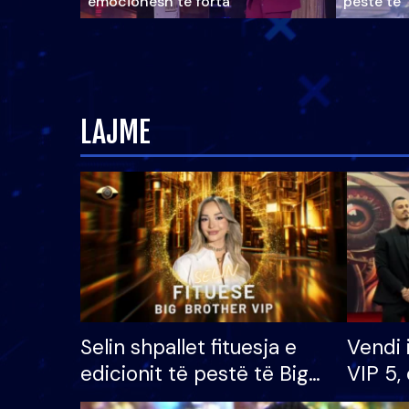
emocionesh të forta
pestë të 
LAJME
Selin shpallet fituesja e
Vendi 
edicionit të pestë të Big
VIP 5, 
Brother VIP, rrëmben
radhës