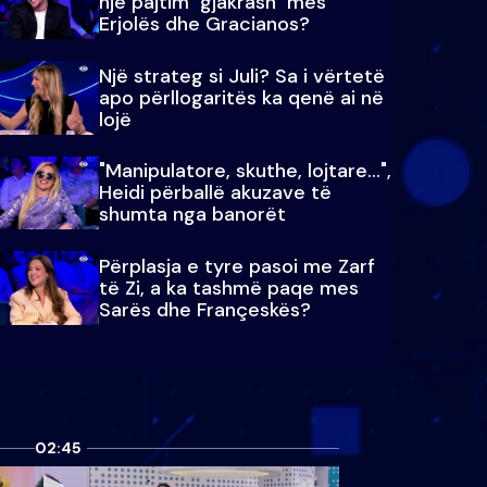
një pajtim "gjakrash" mes
Erjolës dhe Gracianos?
Një strateg si Juli? Sa i vërtetë
apo përllogaritës ka qenë ai në
lojë
"Manipulatore, skuthe, lojtare...",
Heidi përballë akuzave të
shumta nga banorët
Përplasja e tyre pasoi me Zarf
të Zi, a ka tashmë paqe mes
Sarës dhe Françeskës?
02:45