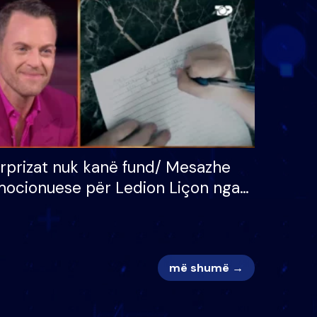
 për
S’kemi ndonjë letër divorci
adh
apo jo?
rprizat nuk kanë fund/ Mesazhe
ocionuese për Ledion Liçon nga
na dhe fëmijët e tij, moderatori
k i mban dot lotët: Nuk meritoj…
më shumë →