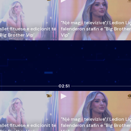
"Një magji televizive"/ Ledion Li
llet fituese e edicionit të
falenderon stafin e "Big Brother
‘Big Brother Vip’
Vip"
02:51
"Një magji televizive"/ Ledion Li
llet fituese e edicionit të
falenderon stafin e "Big Brother