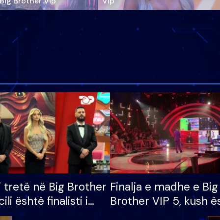
‘Big Brother Vip’
Vip"
i tretë në Big Brother
Finalja e madhe e Big
cili është finalisti i
Brother VIP 5, kush ë
 që lë shtëpinë
banori i parë që lë sh