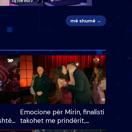
tij në BBV
më shumë →
Emocione për Mirin, finalisti
shtë
takohet me prindërit,
tëpinë
vajzën dhe bashkëshorten: