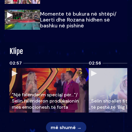
Momente të bukura në shtëpi/
Laerti dhe Rozana hidhen së
bashku në pishinë
Klipe
02:57
02:56
"Një falenderim special për…"/
Selin falënderon produksionin
Selin shpallet fitu
mes emocionesh të forta
të pestë të ‘Big Br
më shumë →