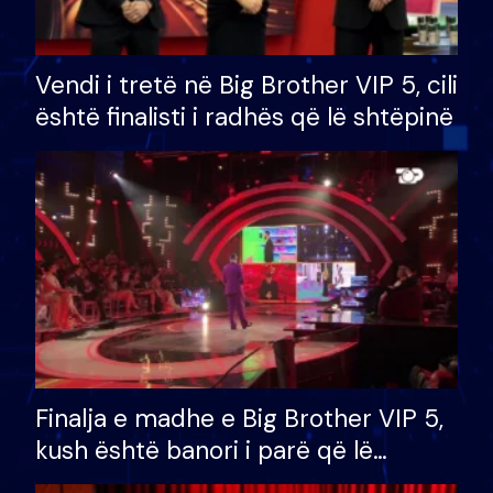
Vendi i tretë në Big Brother VIP 5, cili
është finalisti i radhës që lë shtëpinë
Finalja e madhe e Big Brother VIP 5,
kush është banori i parë që lë
shtëpinë dhe humb mundësinë për