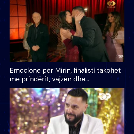
të fituar çmimin e madh
Emocione për Mirin, finalisti takohet
me prindërit, vajzën dhe
bashkëshorten: S’kemi ndonjë letër
divorci apo jo?