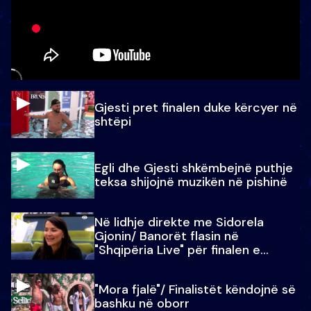
Gjesti pret finalen duke kërcyer në
shtëpi
Egli dhe Gjesti shkëmbejnë puthje
teksa shijojnë muzikën në pishinë
Në lidhje direkte me Sidorela
Gjonin/ Banorët flasin në
"Shqipëria Live" për finalen e
madhe
"Mora fjalë"/ Finalistët këndojnë së
bashku në oborr