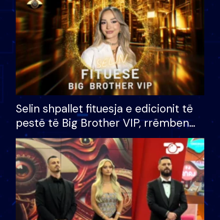
Selin shpallet fituesja e edicionit të
pestë të Big Brother VIP, rrëmben
çmimin e madh prej 100 mijë eurosh