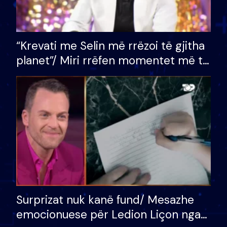
“Krevati me Selin më rrëzoi të gjitha
planet”/ Miri rrëfen momentet më të
bukura në shtëpinë e BB VIP: Do më
mungojë zilja e mëngjesit kur…
Surprizat nuk kanë fund/ Mesazhe
emocionuese për Ledion Liçon nga