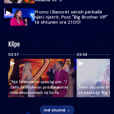
Promo l Banorët sërish përballë
njëri-tjetrit, Post "Big Brother VIP"
të shtunën ora 21:00!
Klipe
02:57
02:56
"Një falenderim special për…"/
Selin falënderon produksionin
Selin shpallet fitu
mes emocionesh të forta
të pestë të ‘Big Br
më shumë →