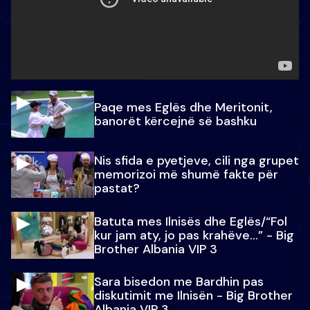
Paqe mes Eglës dhe Meritonit,
banorët kërcejnë së bashku
Nis sfida e pyetjeve, cili nga grupet
memorizoi më shumë fakte për
pastat?
Batuta mes Ilnisës dhe Eglës/“Fol
kur jam aty, jo pas krahëve…” - Big
Brother Albania VIP 3
Sara bisedon me Bardhin pas
diskutimit me Ilnisën - Big Brother
Albania VIP 3