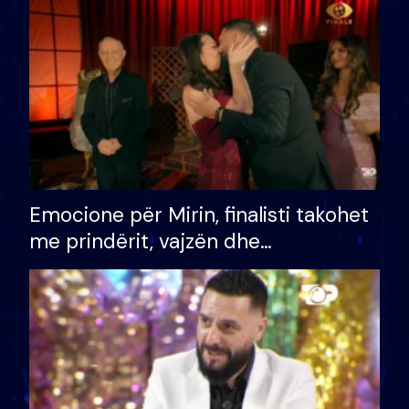
të fituar çmimin e madh
Emocione për Mirin, finalisti takohet
me prindërit, vajzën dhe
bashkëshorten: S’kemi ndonjë letër
divorci apo jo?