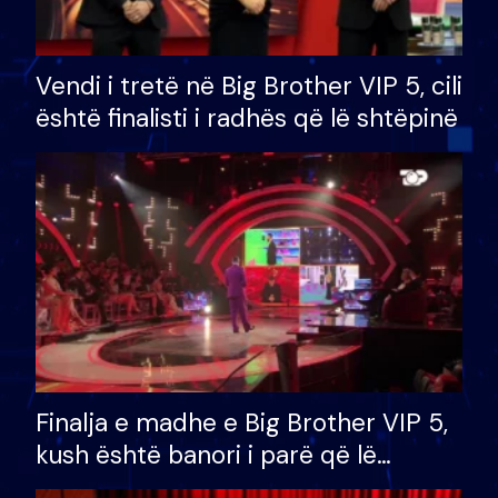
Vendi i tretë në Big Brother VIP 5, cili
është finalisti i radhës që lë shtëpinë
Finalja e madhe e Big Brother VIP 5,
kush është banori i parë që lë
shtëpinë dhe humb mundësinë për