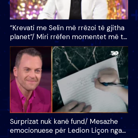
“Krevati me Selin më rrëzoi të gjitha
planet”/ Miri rrëfen momentet më të
bukura në shtëpinë e BB VIP: Do më
mungojë zilja e mëngjesit kur…
Surprizat nuk kanë fund/ Mesazhe
emocionuese për Ledion Liçon nga