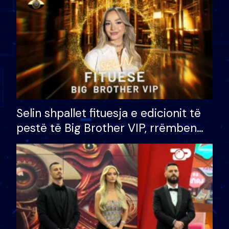
Selin shpallet fituesja e edicionit të
pestë të Big Brother VIP, rrëmben
çmimin e madh prej 100 mijë eurosh