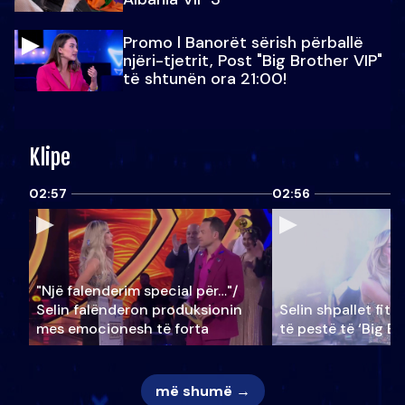
Promo l Banorët sërish përballë
njëri-tjetrit, Post "Big Brother VIP"
të shtunën ora 21:00!
Klipe
02:57
02:56
"Një falenderim special për…"/
Selin falënderon produksionin
Selin shpallet fitu
mes emocionesh të forta
të pestë të ‘Big Br
më shumë →