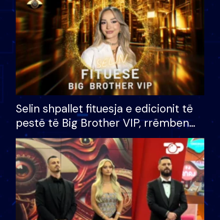
Selin shpallet fituesja e edicionit të
pestë të Big Brother VIP, rrëmben
çmimin e madh prej 100 mijë eurosh