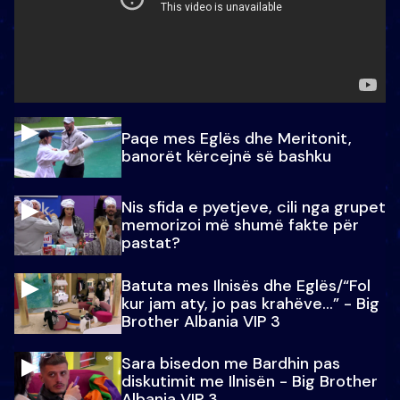
Paqe mes Eglës dhe Meritonit,
banorët kërcejnë së bashku
Nis sfida e pyetjeve, cili nga grupet
memorizoi më shumë fakte për
pastat?
Batuta mes Ilnisës dhe Eglës/“Fol
kur jam aty, jo pas krahëve…” - Big
Brother Albania VIP 3
Sara bisedon me Bardhin pas
diskutimit me Ilnisën - Big Brother
Albania VIP 3