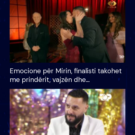
të fituar çmimin e madh
Emocione për Mirin, finalisti takohet
me prindërit, vajzën dhe
bashkëshorten: S’kemi ndonjë letër
divorci apo jo?