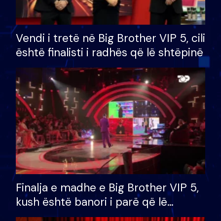
Vendi i tretë në Big Brother VIP 5, cili
është finalisti i radhës që lë shtëpinë
Finalja e madhe e Big Brother VIP 5,
kush është banori i parë që lë
shtëpinë dhe humb mundësinë për