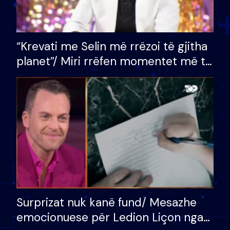
“Krevati me Selin më rrëzoi të gjitha
planet”/ Miri rrëfen momentet më të
bukura në shtëpinë e BB VIP: Do më
mungojë zilja e mëngjesit kur…
Surprizat nuk kanë fund/ Mesazhe
emocionuese për Ledion Liçon nga