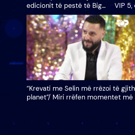
edicionit të pestë të Big
VIP 5, 
Brother VIP, rrëmben
radhës
çmimin e madh prej 100
mijë eurosh
“Krevati me Selin më rrëzoi të gjit
planet”/ Miri rrëfen momentet më 
bukura në shtëpinë e BB VIP: Do 
mungojë zilja e mëngjesit kur…