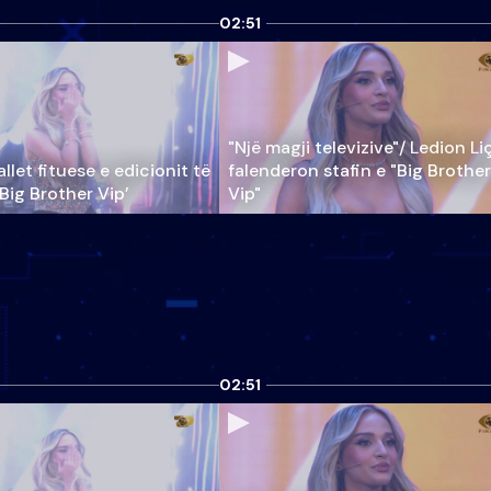
02:51
"Një magji televizive"/ Ledion Li
llet fituese e edicionit të
falenderon stafin e "Big Brother
‘Big Brother Vip’
Vip"
02:51