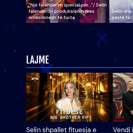
"Një falenderim special për…"/ Selin
falënderon produksionin mes
Selin shpa
emocionesh të forta
pestë të 
LAJME
Selin shpallet fituesja e
Vendi 