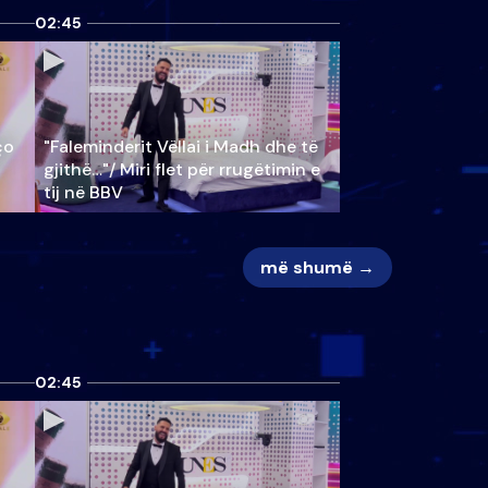
02:45
ço
"Faleminderit Vëllai i Madh dhe të
gjithë…"/ Miri flet për rrugëtimin e
tij në BBV
më shumë →
02:45