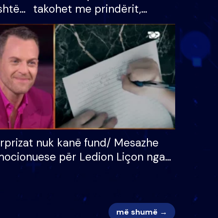
shtë
takohet me prindërit,
tëpinë
vajzën dhe bashkëshorten:
 për
S’kemi ndonjë letër divorci
adh
apo jo?
rprizat nuk kanë fund/ Mesazhe
ocionuese për Ledion Liçon nga
na dhe fëmijët e tij, moderatori
k i mban dot lotët: Nuk meritoj…
më shumë →