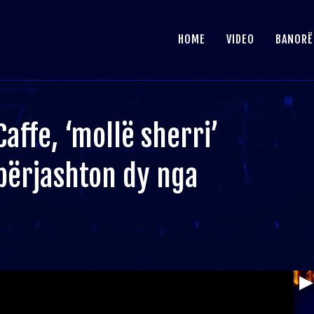
HOME
VIDEO
BANORË
 Caffe, ‘mollë sherri’
përjashton dy nga