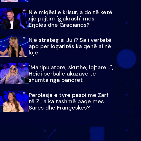
Një miqësi e krisur, a do të ketë
një pajtim "gjakrash" mes
Erjolës dhe Gracianos?
Një strateg si Juli? Sa i vërtetë
apo përllogaritës ka qenë ai në
lojë
"Manipulatore, skuthe, lojtare...",
Heidi përballë akuzave të
shumta nga banorët
Përplasja e tyre pasoi me Zarf
të Zi, a ka tashmë paqe mes
Sarës dhe Françeskës?