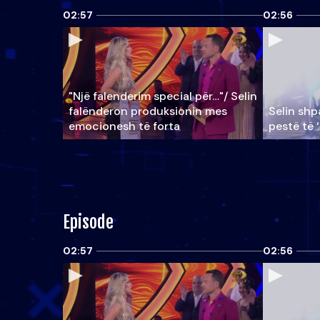
02:57
02:56
"Një falenderim special për…"/ Selin
falënderon produksionin mes
Selin shpa
emocionesh të forta
pestë të 
Episode
02:57
02:56