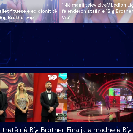
"Një magji televizive"/ Ledion Li
llet fituese e edicionit të
falenderon stafin e "Big Brother
‘Big Brother Vip’
Vip"
i tretë në Big Brother
Finalja e madhe e Big