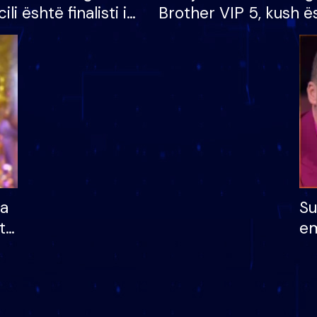
cili është finalisti i
Brother VIP 5, kush ë
 që lë shtëpinë
banori i parë që lë sh
dhe humb mundësinë
të fituar çmimin e m
ha
Su
të
em
më
në
nu