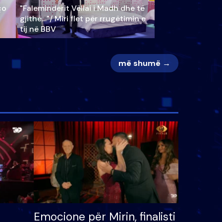
ço
"Faleminderit Vëllai i Madh dhe të
gjithë…"/ Miri flet për rrugëtimin e
tij në BBV
më shumë →
Emocione për Mirin, finalisti