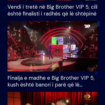
Vendi i tretë në Big Brother VIP 5, cili
është finalisti i radhës që lë shtëpinë
Finalja e madhe e Big Brother VIP 5,
kush është banori i parë që lë
shtëpinë dhe humb mundësinë për
të fituar çmimin e madh