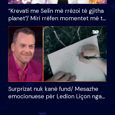
“Krevati me Selin më rrëzoi të gjitha
planet”/ Miri rrëfen momentet më të
bukura në shtëpinë e BB VIP: Do më
mungojë zilja e mëngjesit kur…
Surprizat nuk kanë fund/ Mesazhe
emocionuese për Ledion Liçon nga
nëna dhe fëmijët e tij, moderatori
nuk i mban dot lotët: Nuk meritoj…