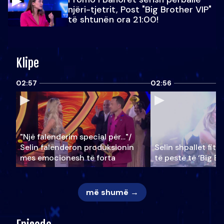
njëri-tjetrit, Post "Big Brother VIP"
të shtunën ora 21:00!
Klipe
02:57
02:56
"Një falenderim special për…"/
Selin falënderon produksionin
Selin shpallet fitu
mes emocionesh të forta
të pestë të ‘Big Br
më shumë →