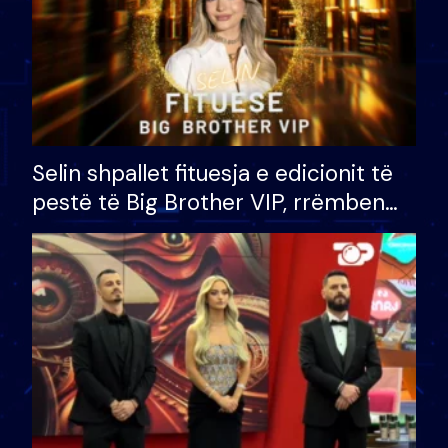
Selin shpallet fituesja e edicionit të
pestë të Big Brother VIP, rrëmben
çmimin e madh prej 100 mijë eurosh