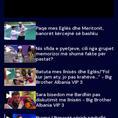
Paqe mes Eglës dhe Meritonit,
banorët kërcejnë së bashku
Nis sfida e pyetjeve, cili nga grupet
memorizoi më shumë fakte për
pastat?
Batuta mes Ilnisës dhe Eglës/“Fol
kur jam aty, jo pas krahëve…” - Big
Brother Albania VIP 3
Sara bisedon me Bardhin pas
diskutimit me Ilnisën - Big Brother
Albania VIP 3
Promo l Banorët sërish përballë