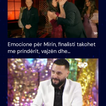
Emocione për Mirin, finalisti takohet
me prindërit, vajzën dhe
bashkëshorten: S’kemi ndonjë letër
divorci apo jo?