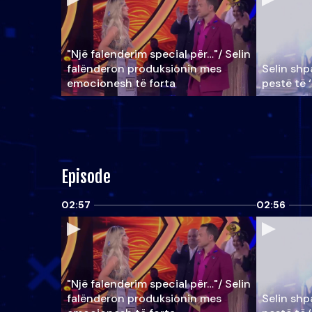
"Një falenderim special për…"/ Selin
falënderon produksionin mes
Selin shpa
emocionesh të forta
pestë të 
Episode
02:57
02:56
"Një falenderim special për…"/ Selin
falënderon produksionin mes
Selin shpa