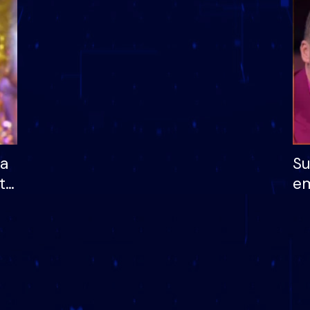
dhe humb mundësinë
të fituar çmimin e m
ha
Su
të
em
më
në
nu