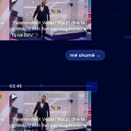
ço
"Faleminderit Vëllai i Madh dhe të
gjithë…"/ Miri flet për rrugëtimin e
tij në BBV
më shumë →
02:45
ço
"Faleminderit Vëllai i Madh dhe të
gjithë…"/ Miri flet për rrugëtimin e