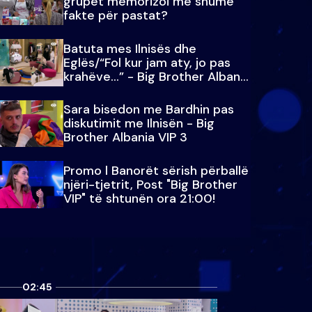
grupet memorizoi më shumë
fakte për pastat?
Batuta mes Ilnisës dhe
Eglës/“Fol kur jam aty, jo pas
krahëve…” - Big Brother Albania
VIP 3
Sara bisedon me Bardhin pas
diskutimit me Ilnisën - Big
Brother Albania VIP 3
Promo l Banorët sërish përballë
njëri-tjetrit, Post "Big Brother
VIP" të shtunën ora 21:00!
02:45