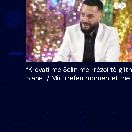
çmimin e madh prej 100
mijë eurosh
“Krevati me Selin më rrëzoi të gjit
planet”/ Miri rrëfen momentet më 
bukura në shtëpinë e BB VIP: Do 
mungojë zilja e mëngjesit kur…