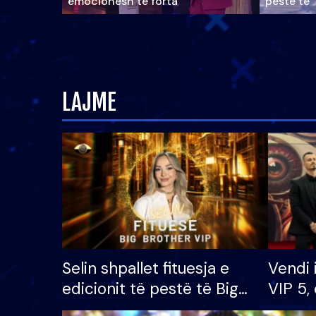
emocionesh të forta
pestë të 
LAJME
Selin shpallet fituesja e
Vendi 
edicionit të pestë të Big
VIP 5, 
Brother VIP, rrëmben
radhës