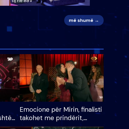
tij në BBV
më shumë →
Emocione për Mirin, finalisti
shtë
takohet me prindërit,
tëpinë
vajzën dhe bashkëshorten: