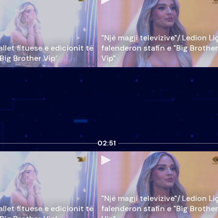
"Një magji televizive"/ Ledion Li
llet fituese e edicionit të
falenderon stafin e "Big Brother
‘Big Brother Vip’
Vip"
02:51
"Një magji televizive"/ Ledion Li
llet fituese e edicionit të
falenderon stafin e "Big Brother