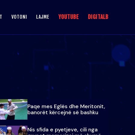
YOUTUBE
DIGITALB
T
VOTONI
LAJME
Paqe mes Eglës dhe Meritonit,
banorët kërcejnë së bashku
Nis sfida e pyetjeve, cili nga