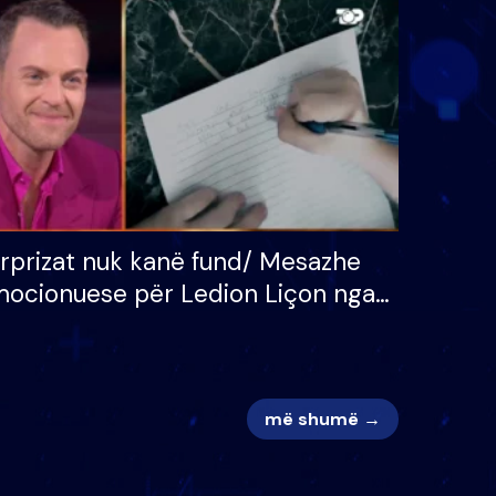
 për
S’kemi ndonjë letër divorci
adh
apo jo?
rprizat nuk kanë fund/ Mesazhe
ocionuese për Ledion Liçon nga
na dhe fëmijët e tij, moderatori
k i mban dot lotët: Nuk meritoj…
më shumë →