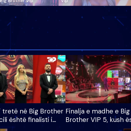
‘Big Brother Vip’
Vip"
i tretë në Big Brother
Finalja e madhe e Big
cili është finalisti i
Brother VIP 5, kush ë
 që lë shtëpinë
banori i parë që lë sh