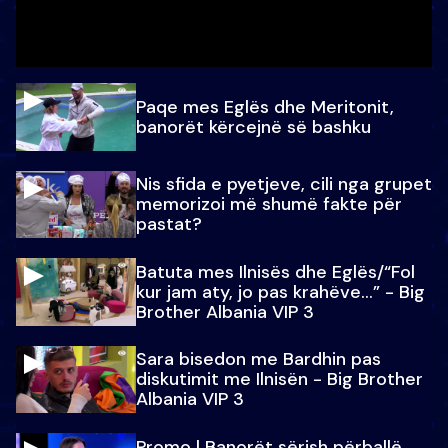
Paqe mes Eglës dhe Meritonit,
banorët kërcejnë së bashku
Nis sfida e pyetjeve, cili nga grupet
memorizoi më shumë fakte për
pastat?
Batuta mes Ilnisës dhe Eglës/“Fol
kur jam aty, jo pas krahëve…” - Big
Brother Albania VIP 3
Sara bisedon me Bardhin pas
diskutimit me Ilnisën - Big Brother
Albania VIP 3
Promo l Banorët sërish përballë