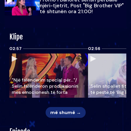
njëri-tjetrit, Post "Big Brother VIP"
të shtunën ora 21:00!
Klipe
02:57
02:56
"Një falenderim special për…"/
Selin falënderon produksionin
Selin shpallet fitu
mes emocionesh të forta
të pestë të ‘Big Br
më shumë →