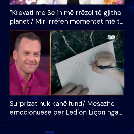
“Krevati me Selin më rrëzoi të gjitha
planet”/ Miri rrëfen momentet më të
bukura në shtëpinë e BB VIP: Do më
mungojë zilja e mëngjesit kur…
Surprizat nuk kanë fund/ Mesazhe
emocionuese për Ledion Liçon nga
nëna dhe fëmijët e tij, moderatori
nuk i mban dot lotët: Nuk meritoj…