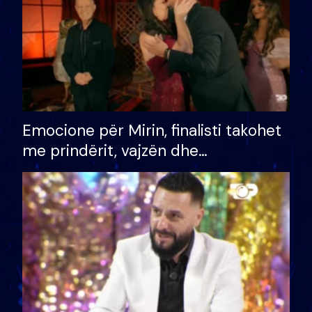
Emocione për Mirin, finalisti takohet
me prindërit, vajzën dhe
bashkëshorten: S’kemi ndonjë letër
divorci apo jo?