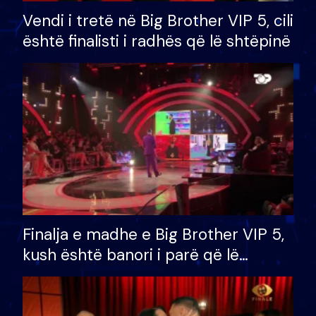
Vendi i tretë në Big Brother VIP 5, cili
është finalisti i radhës që lë shtëpinë
Finalja e madhe e Big Brother VIP 5,
kush është banori i parë që lë
shtëpinë dhe humb mundësinë për
të fituar çmimin e madh