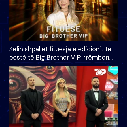
Selin shpallet fituesja e edicionit të
pestë të Big Brother VIP, rrëmben
çmimin e madh prej 100 mijë eurosh