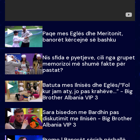
Paqe mes Eglës dhe Meritonit,
banorët kërcejnë së bashku
Nis sfida e pyetjeve, cili nga grupet
memorizoi më shumë fakte për
pastat?
Batuta mes Ilnisës dhe Eglës/“Fol
kur jam aty, jo pas krahëve…” - Big
Brother Albania VIP 3
Sara bisedon me Bardhin pas
diskutimit me Ilnisën - Big Brother
Albania VIP 3
Promo l Banorët sërish përballë