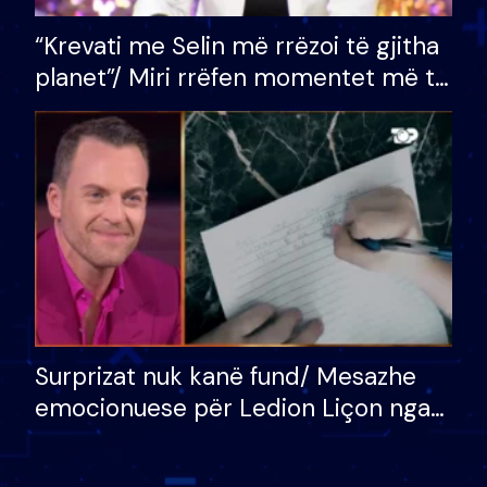
“Krevati me Selin më rrëzoi të gjitha
planet”/ Miri rrëfen momentet më të
bukura në shtëpinë e BB VIP: Do më
mungojë zilja e mëngjesit kur…
Surprizat nuk kanë fund/ Mesazhe
emocionuese për Ledion Liçon nga
nëna dhe fëmijët e tij, moderatori
nuk i mban dot lotët: Nuk meritoj…