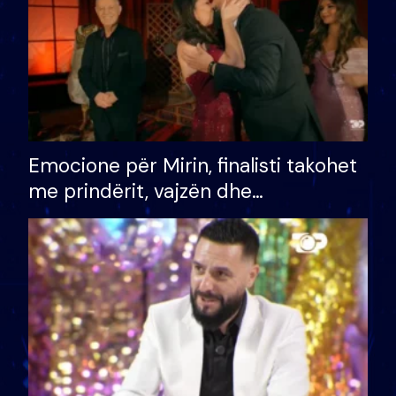
Emocione për Mirin, finalisti takohet
me prindërit, vajzën dhe
bashkëshorten: S’kemi ndonjë letër
divorci apo jo?