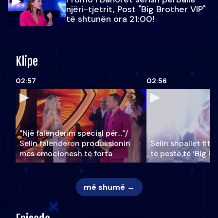
njëri-tjetrit, Post "Big Brother VIP"
të shtunën ora 21:00!
Klipe
02:57
02:56
"Një falenderim special për…"/
Selin falënderon produksionin
Selin shpallet fitu
mes emocionesh të forta
të pestë të ‘Big Br
më shumë →