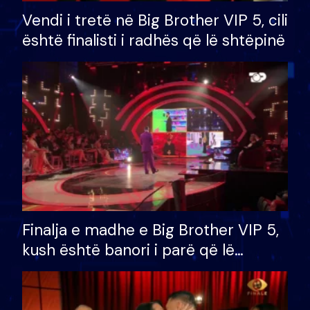
Vendi i tretë në Big Brother VIP 5, cili
është finalisti i radhës që lë shtëpinë
Finalja e madhe e Big Brother VIP 5,
kush është banori i parë që lë
shtëpinë dhe humb mundësinë për
të fituar çmimin e madh