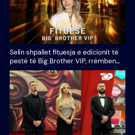
Selin shpallet fituesja e edicionit të
pestë të Big Brother VIP, rrëmben
çmimin e madh prej 100 mijë eurosh