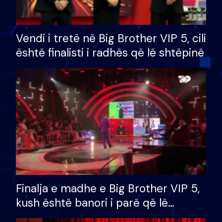
Vendi i tretë në Big Brother VIP 5, cili
është finalisti i radhës që lë shtëpinë
Finalja e madhe e Big Brother VIP 5,
kush është banori i parë që lë
shtëpinë dhe humb mundësinë për