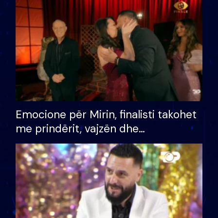
të fituar çmimin e madh
Emocione për Mirin, finalisti takohet
me prindërit, vajzën dhe
bashkëshorten: S’kemi ndonjë letër
divorci apo jo?