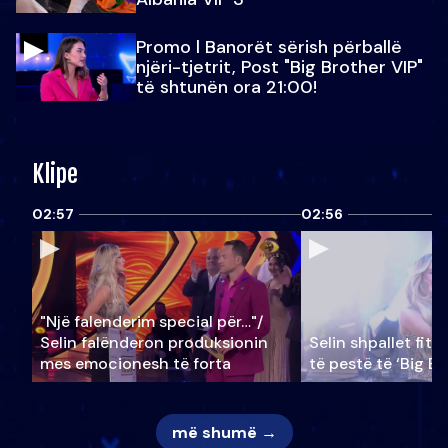
Promo l Banorët sërish përballë
njëri-tjetrit, Post "Big Brother VIP"
të shtunën ora 21:00!
Klipe
02:57
02:56
"Një falenderim special për…"/
Selin falënderon produksionin
Selin shpallet fitu
mes emocionesh të forta
të pestë të ‘Big Br
më shumë →