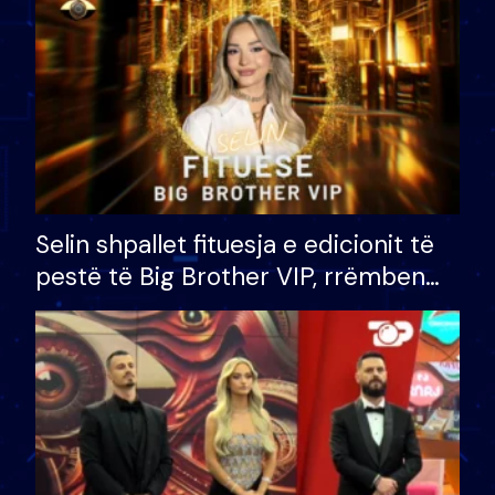
Selin shpallet fituesja e edicionit të
pestë të Big Brother VIP, rrëmben
çmimin e madh prej 100 mijë eurosh