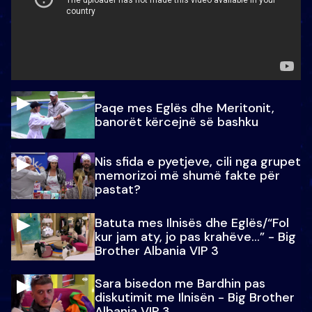
Paqe mes Eglës dhe Meritonit,
banorët kërcejnë së bashku
Nis sfida e pyetjeve, cili nga grupet
memorizoi më shumë fakte për
pastat?
Batuta mes Ilnisës dhe Eglës/“Fol
kur jam aty, jo pas krahëve…” - Big
Brother Albania VIP 3
Sara bisedon me Bardhin pas
diskutimit me Ilnisën - Big Brother
Albania VIP 3