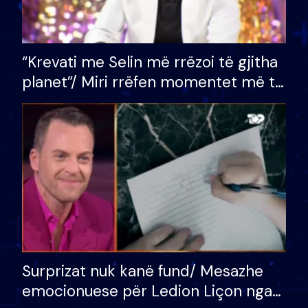
“Krevati me Selin më rrëzoi të gjitha
planet”/ Miri rrëfen momentet më të
bukura në shtëpinë e BB VIP: Do më
mungojë zilja e mëngjesit kur…
Surprizat nuk kanë fund/ Mesazhe
emocionuese për Ledion Liçon nga