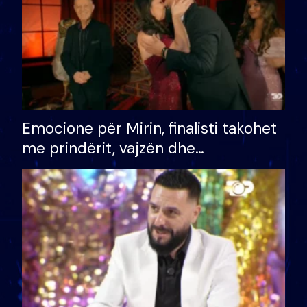
Emocione për Mirin, finalisti takohet
me prindërit, vajzën dhe
bashkëshorten: S’kemi ndonjë letër
divorci apo jo?