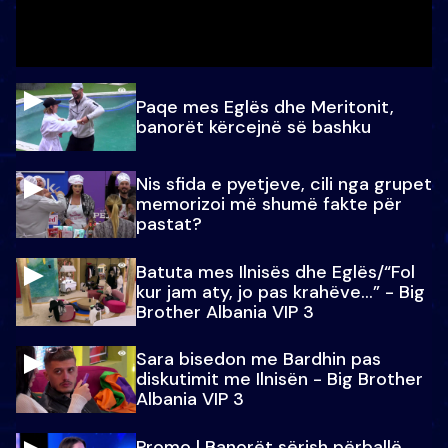
Paqe mes Eglës dhe Meritonit,
banorët kërcejnë së bashku
Nis sfida e pyetjeve, cili nga grupet
memorizoi më shumë fakte për
pastat?
Batuta mes Ilnisës dhe Eglës/“Fol
kur jam aty, jo pas krahëve…” - Big
Brother Albania VIP 3
Sara bisedon me Bardhin pas
diskutimit me Ilnisën - Big Brother
Albania VIP 3
Promo l Banorët sërish përballë