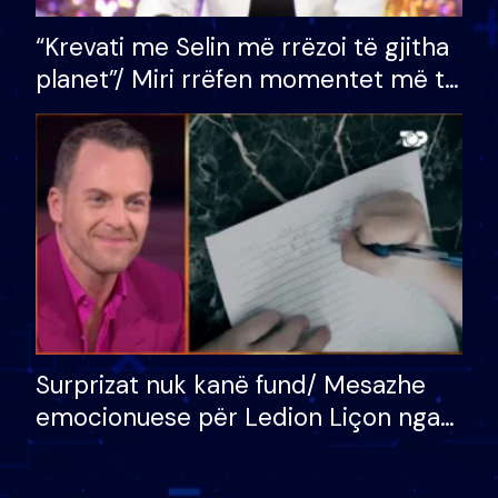
“Krevati me Selin më rrëzoi të gjitha
planet”/ Miri rrëfen momentet më të
bukura në shtëpinë e BB VIP: Do më
mungojë zilja e mëngjesit kur…
Surprizat nuk kanë fund/ Mesazhe
emocionuese për Ledion Liçon nga
nëna dhe fëmijët e tij, moderatori
nuk i mban dot lotët: Nuk meritoj…