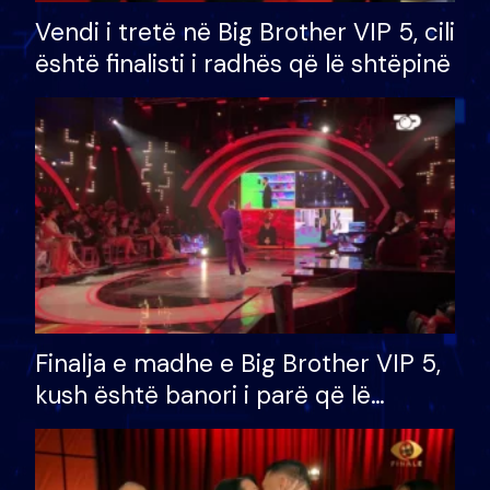
Vendi i tretë në Big Brother VIP 5, cili
është finalisti i radhës që lë shtëpinë
Finalja e madhe e Big Brother VIP 5,
kush është banori i parë që lë
shtëpinë dhe humb mundësinë për
të fituar çmimin e madh