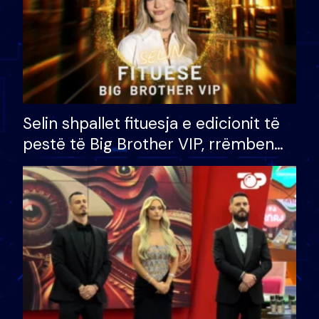
Selin shpallet fituesja e edicionit të
pestë të Big Brother VIP, rrëmben
çmimin e madh prej 100 mijë eurosh