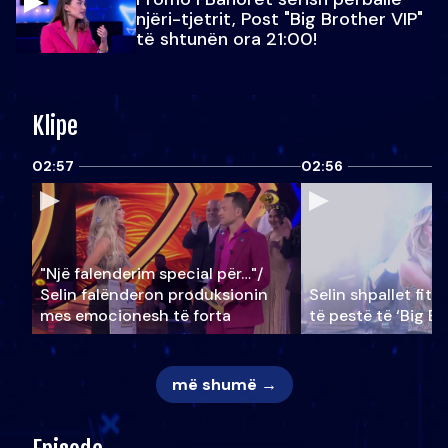
njëri-tjetrit, Post "Big Brother VIP"
të shtunën ora 21:00!
Klipe
02:57
02:56
"Një falenderim special për…"/
Selin falënderon produksionin
Selin shpallet fitu
mes emocionesh të forta
të pestë të ‘Big Br
më shumë →